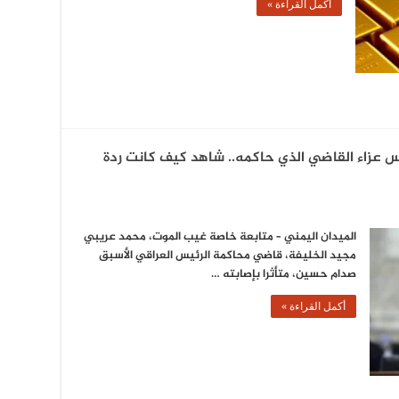
أكمل القراءة »
زاء القاضي الذي حاكمه.. شاهد كيف كانت ردة
الميدان اليمني – متابعة خاصة غيب الموت، محمد عريبي
مجيد الخليفة، قاضي محاكمة الرئيس العراقي الأسبق
صدام حسين، متأثرا بإصابته …
أكمل القراءة »