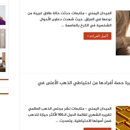
الميدان اليمني – متابعات حدثت حالة طلاق غريبة من
نوعها في العراق، حيث شهدت دعاوى الأحوال
الشخصية في الكرخ بالعاصمة …
أكمل القراءة »
رة حصة أفرادها من احتياطي الذهب الأعلى في
الميدان اليمني – متابعات نشر مجلس الذهب العالمي
تقريره الشهري لقائمة الدول الـ100 الأكثر حيازة للذهب
ضمن أصولها الاحتياطية، وتصدرت …