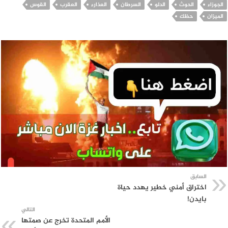
الجوزاء
الحوث
الدلو
السرطان
العذارء
العقرب
القوس
الميزان
حظك
السابق
اختراق أمني خطير يهدد حياة
بايدن!
التالي
الأمم المتحدة تخرج عن صمتها