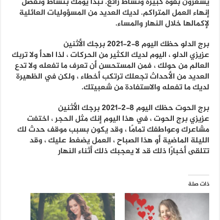
يشعرون بقوة كبيرة ونشاط رائع. تبدأ يومك بنشاط وتفضل
إنهاء العمل المتراكم. لديك العديد من المسؤوليات العائلية
لإكمالها خلال النهار والمساء.
برج الدلو حظك اليوم 8-2-2021 برجك الأثنين
عزيزي الدلو ، اليوم لديك الكثير من الحركات ، لذا اهدأ ولا تربك
العالم من حولك ، فمن المستحسن أن تعرف ما تفعله ولا تدع
العديد من الأحداث تجعلك ترتكب أخطاء ، ولكن في الظهيرة
لديك ما تفعله والاستفادة من شعبيتك.
برج الحوت حظك اليوم 8-2-2021 برجك الأثنين
عزيزي برج الحوت ، في هذا اليوم إنك مثل الحجر ، اختفت
مشاعرك وعواطفك تمامًا ، وقد يكون بسبب موقف حدث لك
الليلة الماضية أو هذا الصباح ، العمل يضغط عليك ، وقد
تتلقى أخبارًا ذلك قد لا يعجبك ذلك أثناء النهار
ذات صلة