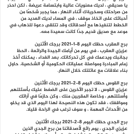
يا صديقي ، لديك معنويات عالية وابتسامة عريضة ، لكن احذر
من صراحتك وسخريةك أثناء النهار ، مما يجبر شخصًا من
أحبائك على اتخاذ موقف ، في المساء لديك العديد من
الخطط لتنفيذها مع أصدقائك وقد تتلقى دعوة للذهاب في
موعد مع صديق قديم جدًا كانت سعيدة معه.
برج العقرب حظك اليوم 8-1-2021 برجك الأثنين
عزيزي العقرب ، في يوم من أيامك الجيدة والرائعة ، الحظ
بجانبك ويدعمك في كل تحركاتك. بعد الغداء ، يمكنك أخذ
زمام المبادرة ومواصلة عملياتك الحكومية أو الشخصية. حاول
بناء علاقات مع عائلتك خلال النهار.
برج القوس حظك اليوم 8-2-2021 برجك الأثنين
عزيزي القوس ، لا تجبر الآخرين على الضغط عليك بأسئلتهم
وأسئلتهم ، وخاصة المقربين منك ، وكن حازمًا في آرائك
ومواقفك ، فقد تكون هذه النصيحة لهذا اليوم الذي قد يخلو
من الأحداث المهمة ، و سوف ترغب في الراحة قليلا.
برج الجدي حظك اليوم 8-2-2021 برجك الأثنين
عزيزي الجدي ، يوم رائع لأصدقائنا من برج الجدي الذين