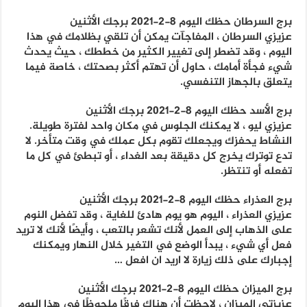
برج السرطان حظك اليوم 8-2-2021 برجك الأثنين
عزيزي السرطان ، المفاجآت يمكن أن تلقي بظلامك في هذا
اليوم ، وقد تضطر إلى تغيير الكثير من خططك ، حيث يحدث
شيء فجأة أمامك ، حاول أن تهتم أكثر بصحتك ، خاصة فيما
يتعلق بالجهاز التنفسي.
برج الأسد حظك اليوم 8-2-2021 برجك الأثنين
عزيزي ليو ، لا يمكنك الجلوس في مكان واحد لفترة طويلة.
النشاط يحفزك ويجعلك تقوم بكل عملك في وقت متأخر. لا
تدع توترك يخرج كل دقيقة بعد الغداء ، أو تبطئ في كل ما
تفعله أو تنتظر.
برج العذراء حظك اليوم 8-2-2021 برجك الأثنين
عزيزي العذراء ، اليوم هو يوم هادئ للغاية ، وقد تفضل النوم
على الذهاب إلى العمل لأنك تشعر بالتعب ، وأيضًا لأنك لا تريد
فعل أي شيء ، يبدأ الوضع في التغير خلال النهار ويمكنك
إجبارك على ذلك زيارة لا اريد ان افعل …
برج الميزان حظك اليوم 8-2-2021 برجك الأثنين
عزيزتي الميزان ، لاحظت أن هناك فرقًا ملحوظًا في هذا اليوم