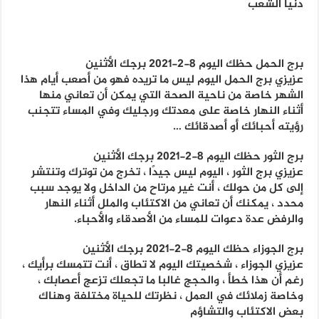
دنيا الشعب
برج الحمل حظك اليوم 8-2-2021 برجك الأثنين
عزيزي برج الحمل اليوم ليس ما تريده فهو من أصعب أيام هذا
الشهر خاصة من ناحية الصحة التي يمكن أن تعاني منها
أثناء النهار خاصة على معدتك ورجليك وفي المساء تتجنب
رؤيته أحبائك أو أصدقائك …
برج الثور حظك اليوم 8-2-2021 برجك الأثنين
عزيزي برج الثور ، اليوم ليس جيدًا ، تخرج من توترك وتنتشر
إلى كل من حولك ، أنت غير مرتاح من الداخل ولا يوجد سبب
محدد ، يمكنك أن تعاني من الاكتئاب والملل أثناء النهار
والرفض عدة دعوات للمساء من الأصدقاء والأحباء.
برج الجوزاء حظك اليوم 8-2-2021 برجك الأثنين
عزيزي الجوزاء ، شخصيتك اليوم لا تطاق ، أنت تتمسك برأيك ،
رغم أن هذا خطأ ، والحجج غالبا ما تجعلك تزعج أعصابك ،
وخاصة زملائك في العمل ، نظرتك للحياة مختلفة وهناك
بعض الاكتئاب والتشاؤم