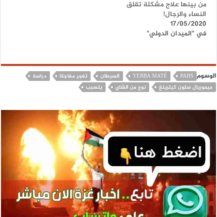
من بينها علاج مشكلة تقلق
النساء والرجال!
17/05/2020
في "الميدان الدولي"
الوسوم
PAHS
YERBA MATÉ
السرطان
تفجر مفاجاة
دراسة
ميموريال سلون كيترينغ
نوع من الشاي
يتسبب