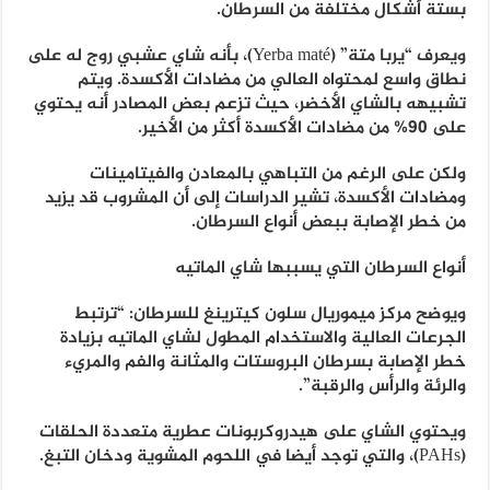
بستة أشكال مختلفة من السرطان.
ويعرف “يربا متة” (Yerba maté)، بأنه شاي عشبي روج له على
نطاق واسع لمحتواه العالي من مضادات الأكسدة. ويتم
تشبيهه بالشاي الأخضر، حيث تزعم بعض المصادر أنه يحتوي
على 90% من مضادات الأكسدة أكثر من الأخير.
ولكن على الرغم من التباهي بالمعادن والفيتامينات
ومضادات الأكسدة، تشير الدراسات إلى أن المشروب قد يزيد
من خطر الإصابة ببعض أنواع السرطان.
أنواع السرطان التي يسببها شاي الماتيه
ويوضح مركز ميموريال سلون كيترينغ للسرطان: “ترتبط
الجرعات العالية والاستخدام المطول لشاي الماتيه بزيادة
خطر الإصابة بسرطان البروستات والمثانة والفم والمريء
والرئة والرأس والرقبة”.
ويحتوي الشاي على هيدروكربونات عطرية متعددة الحلقات
(PAHs)، والتي توجد أيضا في اللحوم المشوية ودخان التبغ.