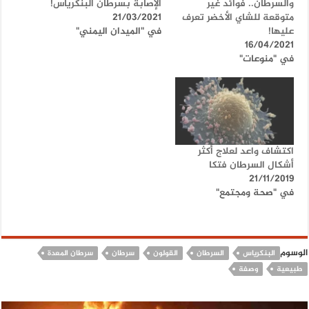
والسرطان.. فوائد غير
الإصابة بسرطان البنكرياس!
متوقعة للشاي الأخضر تعرف
21/03/2021
عليها!
في "الميدان اليمني"
16/04/2021
في "منوعات"
اكتشاف واعد لعلاج أكثر
أشكال السرطان فتكا
21/11/2019
في "صحة ومجتمع"
الوسوم
البنكرياس
السرطان
القولون
سرطان
سرطان المعدة
طبيعية
وصفة