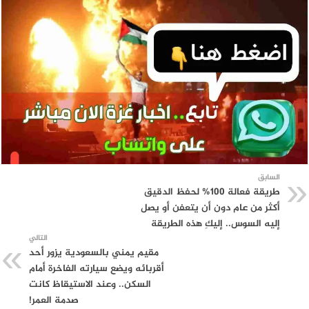
السابق
طريقة فعالة 100% لحفظ الدقيق
أكثر من عام دون أن يتعفن أو يصل
إليه السوس.. إليكِ هذه الطريقة
التالي
مقيم يمني بالسعودية يزور أحد
أقربائه ويضع سيارته الفاخرة أمام
السكن.. وعند الاستيقاظ كانت
صدمة العمر!