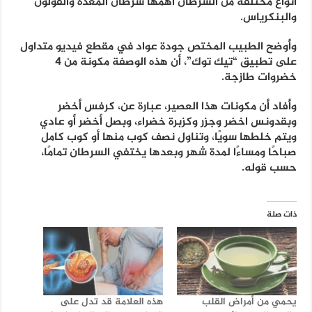
أنواع مختلفة من السرطان أهمها سرطان المعدة والقولون
والبنكرياس.
وأوضح الطبيب المختص جودة عواد في مقطع فيديو متداول
على تطبيق “تيك توك”، أن هذه الوصفة مكونة من 4
خضروات طازجة.
وأفاد أن مكونات هذا العصير، عبارة عن، كرفس أخضر
وبقدونس اخضر وجزر وكزبرة خضراء، وبصل أخضر أو عادي
ويتم خلطها سويًا، وتناول نصف كوب منها أو كوب كامل
صباحًا ومساءًا لمدة شهر وبعدها يختفي السرطان تمامًا،
حسب قوله.
ذات صلة
يحمي من أمراض القلب
هذه العلامة قد تدل على