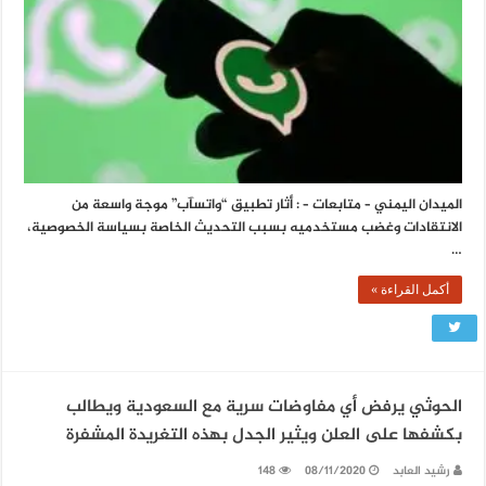
الميدان اليمني – متابعات – : أثار تطبيق “واتسآب” موجة واسعة من
الانتقادات وغضب مستخدميه بسبب التحديث الخاصة بسياسة الخصوصية،
…
أكمل القراءة »
الحوثي يرفض أي مفاوضات سرية مع السعودية ويطالب
بكشفها على العلن ويثير الجدل بهذه التغريدة المشفرة
رشيد العابد
08/11/2020
148