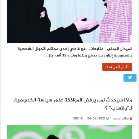
الميدان اليمني – متابعات – قرر قاضي إحدى محاكم الأحوال الشخصية
بالسعودية إلزام رجل بدفع مبلغا وقدره 32 ألف ريال …
أكمل القراءة »
ماذا سيحدث لمن يرفض الموافقة على سياسة الخصوصية
لـ”واتساب” ؟
سالم محمد
24/02/2021
202