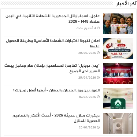
آخر الأخبار
عاجل.. اسماء اوائل الجمهورية للشهادة الثانوية في اليمن
صنعاء 1448 – 2026
اعلان نتيجة اختبارات الشهادة الأساسية وطريقة الحصول
عليها
20/06/2026
“يمن موبايل” تفاجئ المساهمين بإعلان هام وعاجل يبعث
السرور لدى الجميع
25/04/2026
الفرق بين ورق الجدران والدهان – أيهما أفضل لمنزلك؟
16/02/2026
ديكورات منازل حديثة 2026 – أحدث الأفكار والتصاميم
العصرية للمنازل
20/01/2026