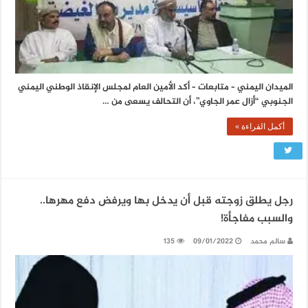
الميدان اليمني – متابعات – أكد الأمين العام لمجلس الإنقاذ الوطني اليمني
الجنوبي “أزال عمر الجاوي”، أن التحالف يسعى من …
أكمل القراءة »
رجل يطلق زوجته قبل أن يدخل بها ويرفض دفع مهرها..
والسبب مفاجأة!
سالم محمد
09/01/2022
135