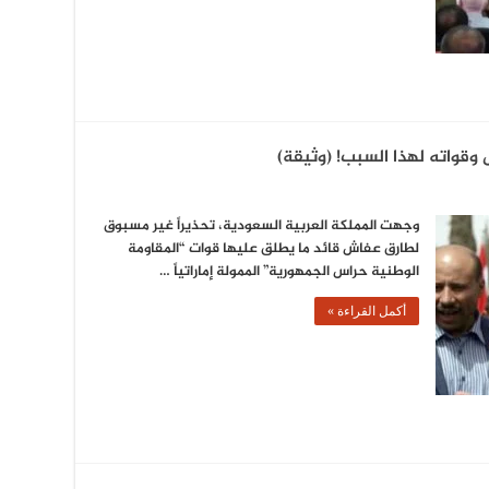
قواته لهذا السبب! (وثيقة)
وجهت المملكة العربية السعودية، تحذيراً غير مسبوق
لطارق عفاش قائد ما يطلق عليها قوات “المقاومة
الوطنية حراس الجمهورية” الممولة إماراتياً …
أكمل القراءة »