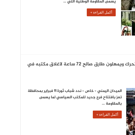
يسمى المقاومة الوطنية التي …
أكمل القراءة »
وردنا الان: شباب ثورة 11 فبراير يبدأون التحرك ويمهلون طارق صالح 72 ساعة لاغلاق مكتبه في
الميدان اليمني – خاص – ندد شباب ثورة 11 فبراير بمحافظة
تعز بافتتاح فرع جديد للمكتب السياسي لما يسمى
بالمقاومة …
أكمل القراءة »