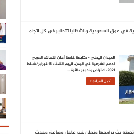
 في عمق السعودية والشظايا تتطاير في كل اتجاه
الميدان اليمني – متابعة خاصة أعلن التحالف العربي
لدعم الشرعية في اليمن، اليوم الثلاثاء 16 فبراير/شباط
2021، اعتراض وتدمير طائرة …
أكمل القراءة »
يين تقطع بث برامجها وتعلن خبر عاجل وصاعق وحدث