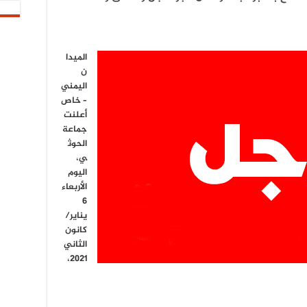
الميدا
ن
اليمني
– خاص
أعلنت
جماعة
الحوث
ي،
اليوم
الأربعاء
6
يناير/
كانون
الثاني
2021،