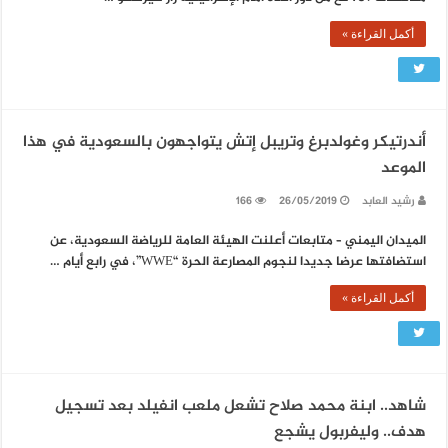
أكمل القراءة »
أندرتيكر وغولدبرغ وتريبل إتش يتواجهون بالسعودية في هذا
الموعد
رشيد العابد
26/05/2019
166
الميدان اليمني – متابعات أعلنت الهيئة العامة للرياضة السعودية، عن
استضافتها عرضا جديدا لنجوم المصارعة الحرة “WWE”، في رابع أيام …
أكمل القراءة »
شاهد.. ابنة محمد صلاح تشعل ملعب انفيلد بعد تسجيل
هدف.. وليفربول يشجع