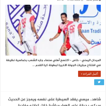
سالم محمد
11/03/2022
211
الميدان اليمني – خاص – اكتسح أهلي صنعاء جاره الشعب بخماسية نظيفة
في افتتاح مباريات الجولة الاخيرة لبطولة كرة القدم …
أكمل القراءة »
شاهد.. ميسي يفقد السيطرة على نفسه ويعجز عن الحديث
ويبكي بحرقة على الهواء مباشرة خلال إعلانه مغادرة