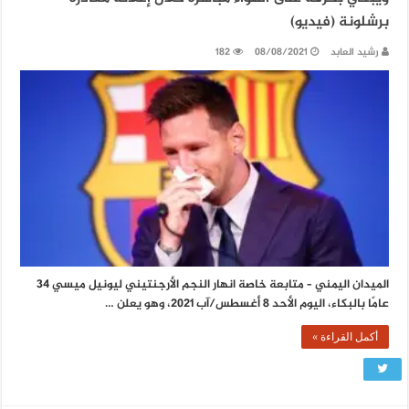
برشلونة (فيديو)
رشيد العابد
08/08/2021
182
الميدان اليمني – متابعة خاصة انهار النجم الأرجنتيني ليونيل ميسي 34
عامًا بالبكاء، اليوم الأحد 8 أغسطس/آب 2021، وهو يعلن …
أكمل القراءة »