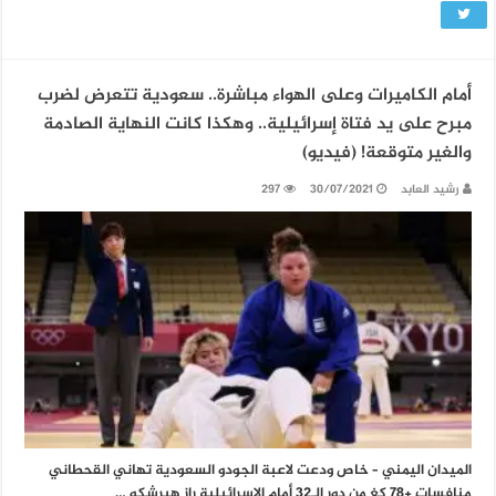
أمام الكاميرات وعلى الهواء مباشرة.. سعودية تتعرض لضرب
مبرح على يد فتاة إسرائيلية.. وهكذا كانت النهاية الصادمة
والغير متوقعة! (فيديو)
رشيد العابد
30/07/2021
297
الميدان اليمني – خاص ودعت لاعبة الجودو السعودية تهاني القحطاني
منافسات +78 كغ من دور الـ32 أمام الإسرائيلية راز هيرشكو …