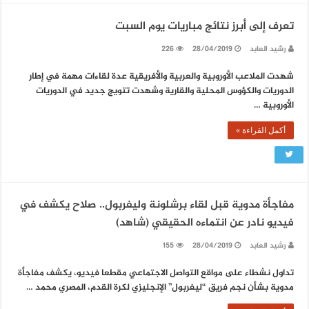
تعرف إلى أبرز نتائج مباريات يوم السبت
رشيد العابد
28/04/2019
226
شهدت الملاعب الأوروبية والعربية والأفريقية عدة لقاءات مهمة في إطار
الدوريات والكؤوس المحلية والقارية وشهدت تتويج جديد في الدوريات
الأوروبية …
أكمل القراءة »
مفاجأة مدوية قبل لقاء برشلونة وليفربول.. صلاح يكشف في
فيديو نادر عن انتماءه الحقيقي (شاهد)
رشيد العابد
28/04/2019
155
تداول نشطاء على مواقع التواصل الاجتماعي مقطعا فيديو، يكشف مفاجأة
مدوية بشأن نجم فريق “ليفربول” الإنجليزي لكرة القدم، المصري محمد …