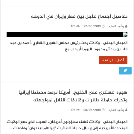
تفاصيل اجتماع عاجل بين قطر وإيران في الدوحة
رشيد العابد
22/05/2019
173
الميدان اليمني – وكالات بحث رئيس مجلس الشورى القطري، أحمد بن عبد
الله بن زيد آل محمود، اليوم الأربعاء، مع …
أكمل القراءة »
هجوم عسكري على الخليج.. أمريكا ترصد مخططا إيرانيا
وتحرك حاملة طائرات وقاذفات قنابل لمواجهته
رشيد العابد
08/05/2019
195
الميدان اليمني – وكالات كشف مسؤولون أمريكان، السبب الذي دفع الولايات
المتحدة الأمريكية إلى إرسال حاملة الطائرات “إبراهام لينكولن” وقاذفات …