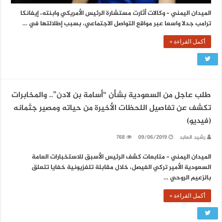
الميدان اليمني – وكالات أثارت مستشارة الرئيس الأمريكي وابنته، إيفانكا
ترامب جدلا واسعا عبر مواقع التواصل الاجتماعي، بسبب إطلالتها في …
أكمل القراءة »
طلب عاجل من السعودية بشأن “أسامة بن لادن”.. والمخابرات
تكشف عن تفاصيل اللحظات الأخيرة من حياته ومصير جثمانه
(فيديو)
رشيد العابد
09/06/2019
768
الميدان اليمني – متابعات كشف الرئيس الأسبق للاستخبارات العامة
السعودية الأمير تركي الفيصل، خلال مقابلة تلفزيونية خفايا تتعلق
بالزعيم الروحي …
أكمل القراءة »