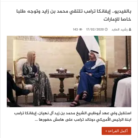
بالفيديو.. إيفانكا ترامب تلتقي محمد بن زايد وتوجه طلبا
خاصا للإمارات
رشيد العابد
17/02/2020
143
استقبل ولي عهد أبوظبي الشيخ محمد بن زيد آل نهيان، إيفانكا ترامب
ابنة الرئيس الأمريكي دونالد ترامب على هامش حضورها …
أكمل القراءة »