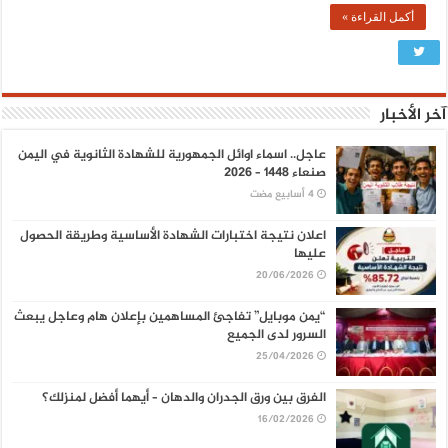
أكمل القراءة »
آخر الأخبار
عاجل.. اسماء اوائل الجمهورية للشهادة الثانوية في اليمن
صنعاء 1448 – 2026
اعلان نتيجة اختبارات الشهادة الأساسية وطريقة الحصول
عليها
20/06/2026
“يمن موبايل” تفاجئ المساهمين بإعلان هام وعاجل يبعث
السرور لدى الجميع
25/04/2026
الفرق بين ورق الجدران والدهان – أيهما أفضل لمنزلك؟
16/02/2026