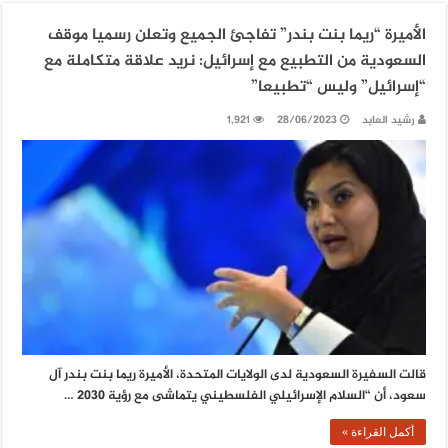
الأميرة “ريما بنت بندر” تفاجئ الجميع وتعلن رسميا موقف
السعودية من التطبيع مع إسرائيل: نريد علاقة متكاملة مع
“إسرائيل” وليس “تطبيعا”
رشيد العابد
28/06/2023
1,921
قالت السفيرة السعودية لدى الولايات المتحدة، الأميرة ريما بنت بندر آل
سعود، أن “السلام الإسرائيلي الفلسطيني يتماشى مع رؤية 2030 …
أكمل القراءة »