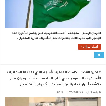
الميدان اليمني – متابعات – أعادت السعودية فتح برنامج التأشيرة عند
الوصول إلى حدودها بما يسمح لحاملي التأشيرات سارية المفعول …
أكمل القراءة »
عاجل: القصة الكاملة للعملية الأمنية التي نفذتها المخابرات
الأمريكية والسعودية في قلب العاصمة صنعاء.. وبيان هام
يكشف أسرار خطيرة عن العملية والأسماء والتفاصيل
رشيد العابد
11/03/2022
160