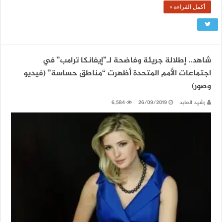
أكمل القراءة »
شاهد.. إطلالة جريئة وفاضحة لـ”إيفانكا ترامب” في
اجتماعات الأمم المتحدة أظهرت “مناطق حساسة” (فيديو
وصور)
رشيد العابد
26/09/2019
6,584