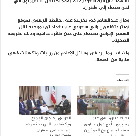
تفاهمات ايرانية سعودية تم بموجبها نقل السفير الإيراني
لدى صنعاء إلى طهران.
وقال عبدالسلام في تغريدة على حائطه الرسمي بموقع
تويتر : تفاهم إيراني سعودي عبر بغداد تم بموجبه نقل
السفير الإيراني بصنعاء على متن طائرة عراقية وذلك لظروفه
الصحية…
واضاف : وما يرد في وسائل الإعلام من روايات وتكهنات فهي
عارية عن الصحة.
ذات صلة
تحرك دبلوماسي غير
الحوثي يفاجئ الجميع
مسبوق.. أربع دول عظمى
ويكشف ما الذي بحثه وفد
تعقد اجتماع مع الحوثيين
جماعته في طهران