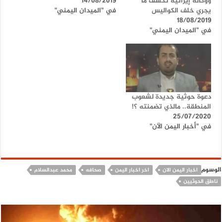
ووكالة إيرانية تكشف ما
14/08/2019
يجري خلف الكواليس
في "الميدان اليمني"
18/08/2019
في "الميدان اليمني"
دعوة حوثية جديدة لشعوب
المنطقة.. مالذي تضمنته ؟!
25/07/2020
في "أخبار اليمن الآن"
الوسوم
اخبار اليمن الان
اخر اخبار اليمن
صحافه
محمد عبدالسلام
ناطق الحوثيين