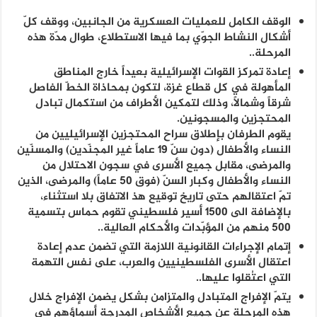
الوقف الكامل للعمليات العسكرية من الجانبين، ووقف كلّ
أشكال النشاط الجوّي بما فيها الاستطلاع، طوال مدّة هذه
المرحلة..
إعادة تمركز القوات الإسرائيلية بعيداً خارج المناطق
المأهولة في كل قطاع غزة، لتكون بمحاذاة الخطّ الفاصل
شرقاً وشمالاً، وذلك لتمكين الأطراف من استكمال تبادل
المحتجزين والمسجونين.
يقوم الطرفان بإطلاق سراح المحتجزين الإسرائيليين من
النساء والأطفال (دون سنّ 19 عاماً غير المجنّدين) والمسنّين
والمرضى، مقابل جميع الأسرى في سجون الاحتلال من
النساء والأطفال وكبار السنّ (فوق 50 عاماً) والمرضى، الذين
تمّ اعتقالهم حتى تاريخ توقيع هذ الاتفاق بلا استثناء،
بالإضافة الى 1500 أسير فلسطيني تقوم حماس بتسمية
500 منهم من المؤبّدات والأحكام العالية..
إتمام الإجراءات القانونية اللازمة التي تضمن عدم إعادة
اعتقال الأسرى الفلسطينيين والعرب، على نفس التهمة
التي اعتُقلوا عليها..
يتمّ الإفراج المتبادل والمتزامن بشكل يضمن الإفراج خلال
هذه المرحلة عن جميع الأشخاص المدرجة أسماؤهم في