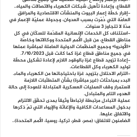
القطاع، وإعادة تأهيل شبكات الكهرباء والاتصالات والمياه..
-إقرار خطّة إعمار البيوت والمنشآت الاقتصادية والمرافق
العامّة التي دُمّرت بسبب العدوان، وجدولة عمليّة الإعمار في
مدّة لا تتجاوز 3 سنوات.
-استئناف كل الخدمات الإنسانية المقدّمة للسكّان في كل
مناطق القطاع، من قبل الأمم المتحدة ووكالاتها وخاصّة
«الأونروا» وجميع المنظّمات الدولية العاملة لمباشرة عملها
في جميع مناطق قطاع غزة كما كانت قبل 7/10/2023.
-إعادة تزويد قطاع غزة بالوقود اللازم لإعادة تشكيل محطّة
توليد الكهرباء وكل القطاعات.
-التزام الاحتلال بتزويد غزة باحتياجاتها من الكهرباء والماء.
البدء بمباحثات (غير مباشرة) بشأن المتطلّبات اللازمة
لاستمرار وقف العمليات العسكرية المتبادلة للعودة إلى حالة
الهدوء التام والمتبادل.
عملية التبادل مرتبطة ارتباطاً وثيقاً بمدى تحقّق الالتزام
بدخول المساعدات الكافية والإغاثة والإيواء التي تمّ ذكرها
والاتفاق عليها.
الضامنون للاتفاق: (مصر، قطر، تركيا، روسيا، الأمم المتحدة)..