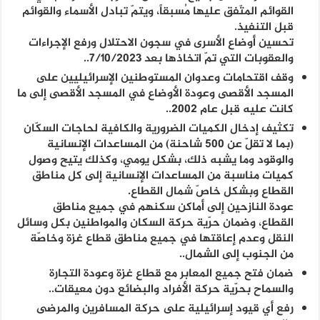
القوائم المتّفق عليها مُسبقاً، ويتمّ تبادل الأسماء والقوائم
قبل التنفيذ.
تحسين أوضاع الأسرى في سجون الاحتلال ورفع الإجراءات
والعقوبات التي تمّ اتخاذها بعد 7/10/2023..
وقف اقتحامات وعدوان المستوطنين الإسرائيليين على
المسجد الأقصى وعودة الأوضاع في المسجد الأقصى إلى ما
كانت عليه قبل عام 2002..
تكثيف إدخال الكميات الضرورية والكافية لحاجات السكّان
(بما لا تقلّ عن 500 شاحنة) من المساعدات الإنسانية
والوقود وما يشبه ذلك، بشكل يومي، وكذلك يتيح وصول
كميات مناسبة من المساعدات الإنسانية إلى كل مناطق
القطاع وبشكل خاصّ شمال القطاع.
عودة النازحين إلى أماكن سكنهم في جميع مناطق
القطاع، وضمان حرّية حركة السكان والمواطنين بكل وسائل
النقل وعدم إعاقتها في جميع مناطق قطاع غزة وخاصّة
من الجنوب إلى الشمال..
ضمان فتح جميع المعابر مع قطاع غزة وعودة التجارة
والسماح بحرّية حركة الأفراد والبضائع دون معيقات..
رفع أي قيود إسرائيلية على حركة المسافرين والمرضى