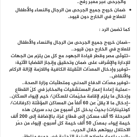
والجرحى عبر معبر رفح..
ضمان خروج جميع الجرحى من الرجال والنساء والأطفال
للعلاج في الخارج دون قيود.
كما تضمن الرد :
-ضمان خروج جميع الجرحى من الرجال والنساء والأطفال
للعلاج في الخارج دون قيود..
-تتولّى مصر وقطر قيادة الجهود مع كل من يلزم من الجهات
للإدارة والإشراف على ضمان وتحقيق وإنجاز القضايا الآتية:
-توفير وإدخال المعدّات الثقيلة الكافية واللازمة لإزالة الركام
والأنقاض..
-توفير معدّات الدفاع المدني، ومتطلّبات وزارة الصحة..
-عملية إعادة إعمار المستشفيات والمخابز في كلّ القطاع
وإدخال ما يلزم لإقامة مخيّمات للسكّان/ خيم لإيواء السكّان..
-إدخال ما لا يقلّ عن 60 ألفاً من المساكن المؤقّتة (كرفانات/
كونتينارات) بحيث يدخل كل أسبوع من بدء سريان هذه
المرحلة 15 ألف مسكن إلى قطاع غزة، بالإضافة إلى 200 ألف
خيمة إيواء، بمعدّل 50 ألف خيمة كل أسبوع، لإيواء من دمّر
الاحتلال بيوتهم خلال الحرب..
-البدء بإعمار وإصلاح البنية التحتية في جميع مناطق