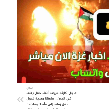
التالي
عاجل: كارثة مروعة أثناء حفل زفاف
في اليمن.. صاعقة رعدية تحول
حفل زفاف إلى مأساة وفاجعة