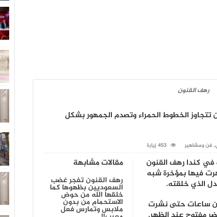
رهف القنون
 تتجاوز الخطوط الحمراء وتصدم الجمهور بشكل
,
فن ومشاهير
453 زيارة
في كندا ​رهف القنون​
مقالات مشابهة
هرت فيها بمؤخرة شبه
رهف القنون تفجر غضب
ل الذي خلقته.
السعوديين بظهوها كما
خلقها الله من حوض
الاستحمام من بدون
نون ساعات حتى نشرت
ملابس وتمارس فعل
ر مفتوح عند الظهر.
معيب!!