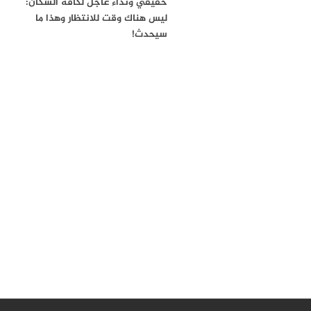
حقيقي ونداء عاجل لكافة السكان:
ليس هناك وقت للانتظار وهذا ما
سيحدث!