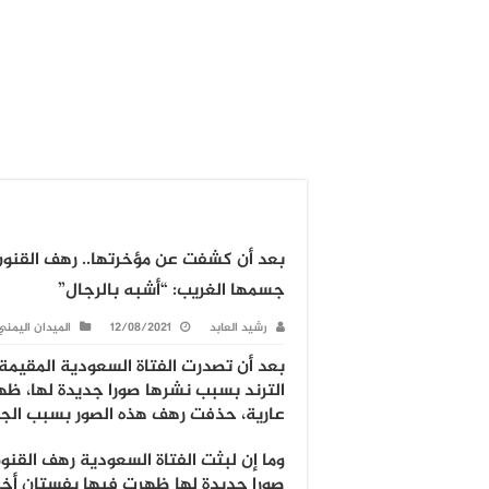
بعد أن كشفت عن مؤخرتها.. رهف القنون
جسمها الغريب: “أشبه بالرجال”
رشيد العابد
12/08/2021
الميدان اليمني
بعد أن تصدرت الفتاة السعودية المقيمة 
الترند بسبب نشرها صورا جديدة لها، ظ
عارية، حذفت رهف هذه الصور بسبب الجد
وما إن لبثت الفتاة السعودية رهف الق
صورا جديدة لها ظهرت فيها بفستان أخض