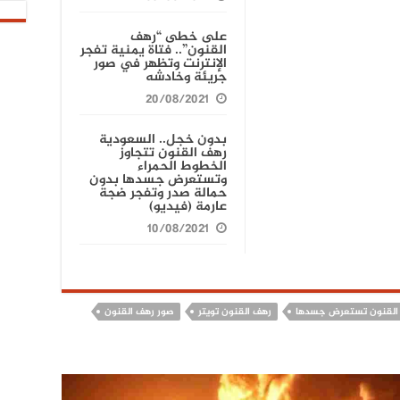
على خطى “رهف
القنون”.. فتاة يمنية تفجر
الإنترنت وتظهر في صور
جريئة وخادشه
20/08/2021
بدون خجل.. السعودية
رهف القنون تتجاوز
الخطوط الحمراء
وتستعرض جسدها بدون
حمالة صدر وتفجر ضجة
عارمة (فيديو)
10/08/2021
القنون تستعرض جسدها
رهف القنون تويتر
صور رهف القنون