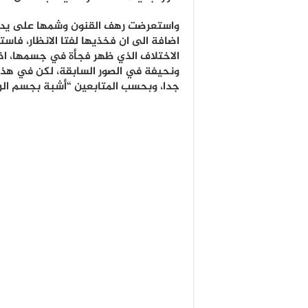
واستعرضت رهف القنون وشمها على يدها
اضافة الى ان فخذيها لفتا الانظار، فاس
الاختلاف الذي ظهر فجأة في جسمها، اذ
ونحيفة في الصور السابقة، لكن في هذه
جدا، وبحسب المتابعين “أشبة بجسم الر