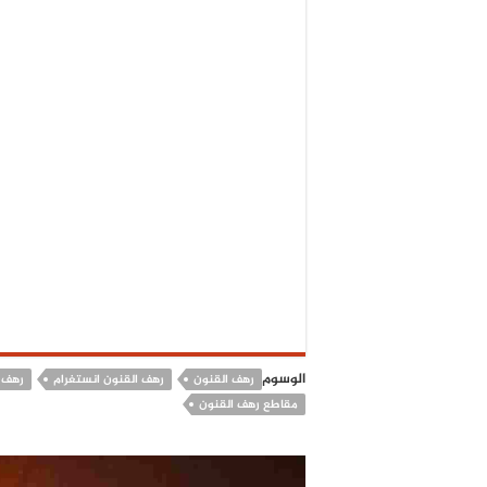
الوسوم
رهف القنون
رهف القنون انستغرام
رهف 
مقاطع رهف القنون