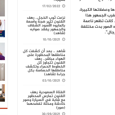
17/02/2022
 وعضلاتها الكبيرة،
تغرب الجمهور هذا
نزعت ثوب الخجل.. رهف
 كانت تظهر ناعمة
القنون تثير ضجة واسعة
بالمايوه الأسود الشفاف
 الصور بدت مختلفة
والجمهور يفقد صوابه
جال”.
(شاهد)
10/10/2021
شاهد .. بعد أن كشفت كل
مناطقها المحظورة على
الهواء مباشر.. رهف
القنون تتجاوز كل
الخطوط الحمراء وتكشف
مناطقها الحساسة بكل
جراءة (شاهد)
03/10/2021
الفتاة السعودية رهف
القنون تمارس المحظور
مع شابة في السيارة وصور
خادشة ومخلة تفضحهما
(صور)
30/09/2021