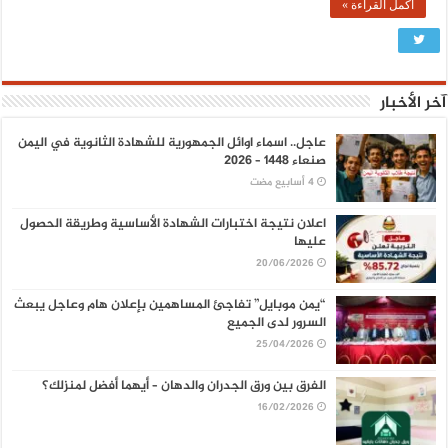
أكمل القراءة »
آخر الأخبار
عاجل.. اسماء اوائل الجمهورية للشهادة الثانوية في اليمن
صنعاء 1448 – 2026
اعلان نتيجة اختبارات الشهادة الأساسية وطريقة الحصول
عليها
20/06/2026
“يمن موبايل” تفاجئ المساهمين بإعلان هام وعاجل يبعث
السرور لدى الجميع
25/04/2026
الفرق بين ورق الجدران والدهان – أيهما أفضل لمنزلك؟
16/02/2026