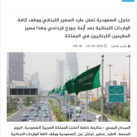
عاجل: السعودية تعلن طرد السفير اللبناني ووقف كافة
الواردات اللبنانية بعد أزمة جورج قرداحي وهذا مصير
المقيمين اللبنانيين في المملكة
رشيد العابد
29/10/2021
140
الميدان اليمني – متابعة خاصة أعلنت المملكة العربية السعودية، اليوم
الجمعة، #طرد_سفير_لبنان_من_السعودية ووقف كافة الواردات اللبنانية