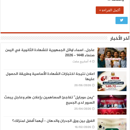
أكمل القراءة »
آخر الأخبار
عاجل.. اسماء اوائل الجمهورية للشهادة الثانوية في اليمن
صنعاء 1448 – 2026
اعلان نتيجة اختبارات الشهادة الأساسية وطريقة الحصول
عليها
20/06/2026
“يمن موبايل” تفاجئ المساهمين بإعلان هام وعاجل يبعث
السرور لدى الجميع
25/04/2026
الفرق بين ورق الجدران والدهان – أيهما أفضل لمنزلك؟
16/02/2026