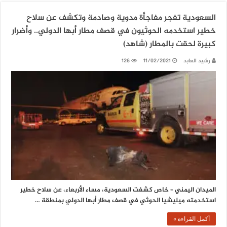
السعودية تفجر مفاجأة مدوية وصادمة وتكشف عن سلاح
خطير استخدمه الحوثيون في قصف مطار أبها الدولي.. وأضرار
كبيرة لحقت بالمطار (شاهد)
رشيد العابد
11/02/2021
126
الميدان اليمني – خاص كشفت السعودية، مساء الأربعاء، عن سلاح خطير
استخدمته ميليشيا الحوثي في قصف مطار أبها الدولي بمنطقة …
أكمل القراءة »