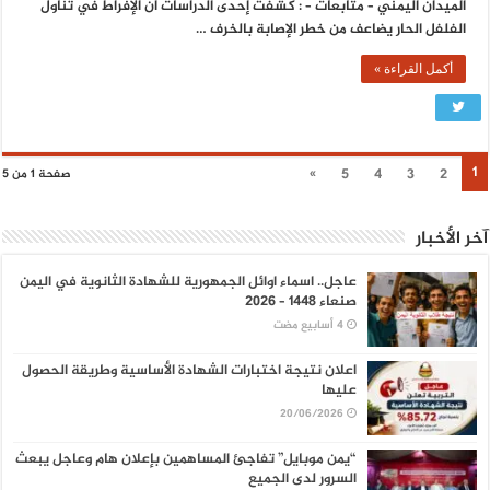
الميدان اليمني – متابعات – : كشفت إحدى الدراسات أن الإفراط في تناول
الفلفل الحار يضاعف من خطر الإصابة بالخرف …
أكمل القراءة »
1
»
5
4
3
2
صفحة 1 من 5
آخر الأخبار
عاجل.. اسماء اوائل الجمهورية للشهادة الثانوية في اليمن
صنعاء 1448 – 2026
اعلان نتيجة اختبارات الشهادة الأساسية وطريقة الحصول
عليها
20/06/2026
“يمن موبايل” تفاجئ المساهمين بإعلان هام وعاجل يبعث
السرور لدى الجميع