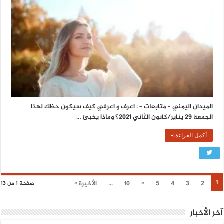
الميدان اليمني – متابعات – : اعرف و اعرفي كيف سيكون حظك لهذا
الجمعة 29 يناير/كانون الثاني 2021؟ وماذا يخبئ …
أكمل القراءة »
1
2
3
4
5
»
10
...
الأخيرة »
صفحة 1 من 13
آخر الأخبار