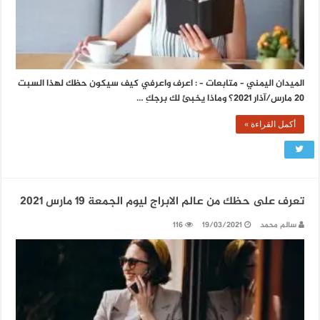
الميدان اليمني – متابعات – : اعرف واعرفي كيف سيكون حظك لهذا السبت
20 مارس/آذار 2021؟ وماذا يخبئ لك برجكِ …
أكمل القراءة »
تعرف على حظك من عالم الابراج ليوم الجمعة 19 مارس 2021
سالم محمد
19/03/2021
116