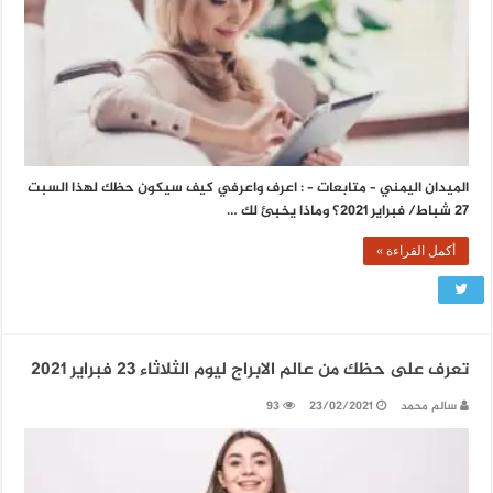
الميدان اليمني – متابعات – : اعرف واعرفي كيف سيكون حظك لهذا السبت
27 شباط/ فبراير 2021؟ وماذا يخبئ لك …
أكمل القراءة »
تعرف على حظك من عالم الابراج ليوم الثلاثاء 23 فبراير 2021
سالم محمد
23/02/2021
93