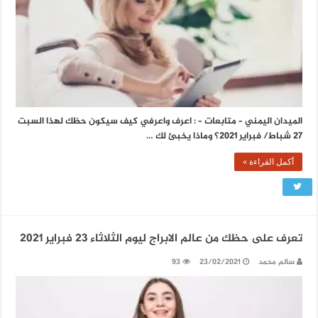
الميدان اليمني – متابعات – : اعرف واعرفي كيف سيكون حظك لهذا السبت
27 شباط/ فبراير 2021؟ وماذا يخبئ لك …
أكمل القراءة »
تعرف على حظك من عالم الابراج ليوم الثلاثاء 23 فبراير 2021
سالم محمد
23/02/2021
93