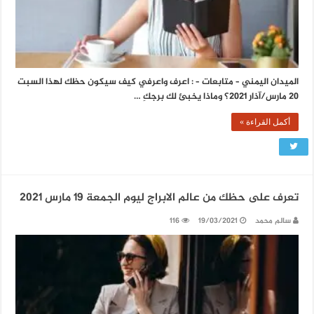
الميدان اليمني – متابعات – : اعرف واعرفي كيف سيكون حظك لهذا السبت
20 مارس/آذار 2021؟ وماذا يخبئ لك برجكِ …
أكمل القراءة »
تعرف على حظك من عالم الابراج ليوم الجمعة 19 مارس 2021
سالم محمد
19/03/2021
116