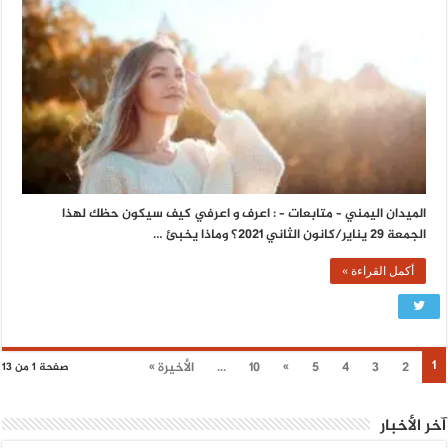
الميدان اليمني – متابعات – : اعرف و اعرفي كيف سيكون حظك لهذا
الجمعة 29 يناير/كانون الثاني 2021؟ وماذا يخبئ …
أكمل القراءة »
1
2
3
4
5
»
10
...
الأخيرة »
صفحة 1 من 13
آخر الأخبار