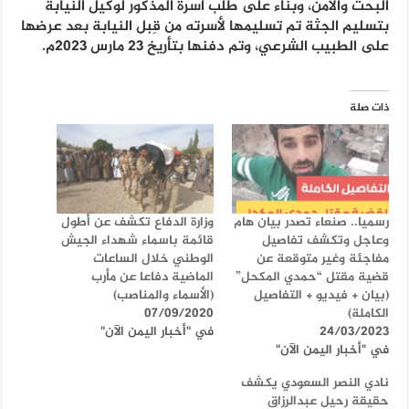
البحث والأمن، وبناء على طلب أسرة المذكور لوكيل النيابة
بتسليم الجثة تم تسليمها لأسرته من قِبل النيابة بعد عرضها
على الطبيب الشرعي، وتم دفنها بتأريخ 23 مارس 2023م.
ذات صلة
رسميا.. صنعاء تصدر بيان هام
وزارة الدفاع تكشف عن أطول
وعاجل وتكشف تفاصيل
قائمة باسماء شهداء الجيش
مفاجئة وغير متوقعة عن
الوطني خلال الساعات
قضية مقتل “حمدي المكحل”
الماضية دفاعا عن مأرب
(بيان + فيديو + التفاصيل
(الأسماء والمناصب)
الكاملة)
07/09/2020
24/03/2023
في "أخبار اليمن الآن"
في "أخبار اليمن الآن"
نادي النصر السعودي يكشف
حقيقة رحيل عبدالرزاق