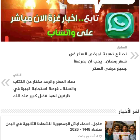
السابق
نصائح ذهبية لمرضى السكر في
شهر رمضان.. يجب ان يعرفها
جميع مرضى السكر
التالي
دعاء المطر والرعد مختار من الكتاب
والسنة.. فرصة استجابة كبيرة في
ظرفين لهما فضل كبير عند الله
آخر الأخبار
عاجل.. اسماء اوائل الجمهورية للشهادة الثانوية في اليمن
صنعاء 1448 – 2026