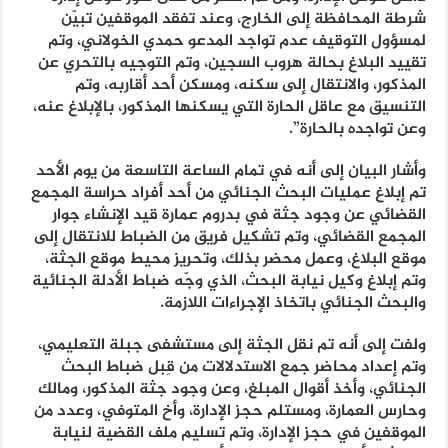
شرطة المحافظة إلى الخارج، وعند تفقد الموقفين تبيّن
لمسؤول التوقيف عدم تواجد المدعو حمدي الخولاني، وتم
تقييد البلاغ بحالة هروب السجين، وتم التوجيه بالتحري عن
المذكور، والانتقال إلى سكنه، ومسكن أحد أقاربه، وتم
التنسيق مع عاقل الحارة التي يسكنها المذكور، بالإبلاغ عنه،
وعن تواجده بالحارة”.
وأشار البيان إلى أنه في تمام الساعة التاسعة من يوم الأحد
تم إبلاغ عمليات البحث الجنائي من أحد أفراد حراسة المجمع
القضائي عن وجود جثة في بدروم عمارة قيد الإنشاء جوار
المجمع القضائي، وتم تشكيل فريق من الضباط للانتقال إلى
موقع البلاغ، وعمل محضر بذلك، وتحريز محيط موقع الجثة،
وتم إبلاغ وكيل نيابة البحث، الذي وجّه ضباط الأدلة الجنائية
والبحث الجنائي باتخاذ الإجراءات اللازمة.
ولفت إلى أنه تم نقل الجثة إلى مستشفى جبلة التعليمي،
وتم إعداد محاضر جمع الاستدلالات من قِبل ضباط البحث
الجنائي، وأخذ أقوال المبلغ، وعن وجود جثة المذكور، ومالك
وحارس العمارة، ومستلم حجز الإدارة، وأخ المتوفي، وعدد من
الموقفين في حجز الإدارة، وتم تسليم ملف القضية لنيابة