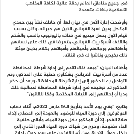
في جميع مناطق العالم بدقة عالية لكافة المذاهب
الاسلامية بلغات متعددة
وأوضحت إدارة الأمن في بيان لها، أن خلالف نشأ بين حمدي
المكحل وبين اسرة الغرباني الذين هم جيرانه، وكان بسبب
قيام الاول بعمل فيديو في قناته باليوتيوب بالسب والشتم
والقذف لأسرة بيت الغرباني، متعرضا في ذلك على نسائهم
وأطفالهم ورجالهم وأحيائهم وأمواتهم بكلام بذيئ موثقا
ذلك بفيديو وناشرا له في قناته.
وأضاف البيان: “وبعد ذلك تقدم إلى إدارة شرطة المحافظة
عدد من أسرة بيت الغرباني بشكاوى خطية على المذكور، وتم
التواصل به للحضور إلى إدارة شرطة المحافظة، وبعد أن حضر
المذكور تم توقيفه في إدارة شرطة المحافظة لمعالجة ذلك
وديا أو إحالتهم إلى النيابة المختصة وفقا للقانون”.
وتابع: “وفي يوم الأحد بتأريخ الـ19 مارس 2023م، أثناء ذهاب
الموقوفين إلى دورة المياه للوضوء، والعودة إلى المصلى لإداء
صلاة الفجر، إلا أن المذكور دخل دورة المياه، وأبقى حنفية
الماء مفتوحة، وخرج من شباك دورة المياه الدور الثاني إلى
داخل حوش الإدارة، ومن ثم القفز من على سور حوش إدارة