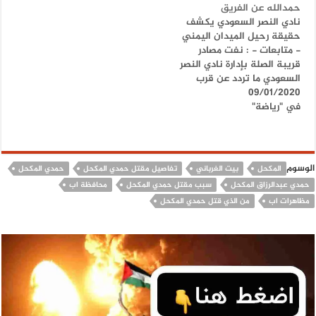
حمدالله عن الفريق
نادي النصر السعودي يكشف
حقيقة رحيل الميدان اليمني
- متابعات - : نفت مصادر
قريبة الصلة بإدارة نادي النصر
السعودي ما تردد عن قرب
09/01/2020
رحيل المغربي عبدالرزاق حمد
في "رياضة"
الله، لاعب ”العالمي“،
مشددين على عدم تلقيه أي
عروض للرحيل عن الفريق،
وأن اللاعب مستمر خلال
الفترة المقبلة. وزعم وكيل
الوسوم
المكحل
بيت الغرباني
تفاصيل مقتل حمدي المكحل
حمدي المكحل
اللاعبين جون…
حمدي عبدالرزاق المكحل
سبب مقتل حمدي المكحل
محافظة اب
مظاهرات اب
من الذي قتل حمدي المكحل