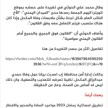
وقال محمد علي الحوثي في تغريدة على حسابه بموقع
(تويتر) اليوم الجمعة رصدها محرر “الميدان اليمني”: “‌‏الأخ
النائب العام شكل لجنة بشأن ملابسات وفاة المكحل وإذا كان
هناك متسبب فيتم التعامل معه وفق القانون”.
وأضاف الحوثي أن: “القانون فوق الجميع، والجميع أمام
القانون اليمني سواسية”.
تفاصيل اكثر من مصدر التغريدة من هنا
https://twitter.com/Moh_Alhouthi/status/163907964590250
3936?t=Nl-xoC3VqAoxIuxy9dFQFQ&s=19
وكانت إدارة أمن محافظة إب اصدرت بيانا حول وفاة حمدي
عبدالرزاق المكحل، نافية تعرضه للتعذيب والتصفية، وان ذلك
ليس له أساس من الصحة، وعار عن الحقيقة.
يهمك أيضاً:
تطبيق امساكية رمضان 2023 مواعيد الصلاة والسحور والافطار