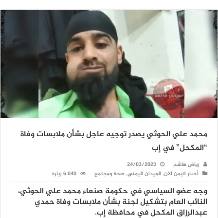
محمد علي الحوثي يصدر توجيه عاجل بشأن ملابسات وفاة
“المكحل” في إب
رياض هاشم
24/03/2023
أخبار اليمن الآن
,
الميدان اليمني
,
صحة ومجتمع
6,040 زيارة
وجه عضو السياسي في حكومة صنعاء محمد علي الحوثي،
النائب العام بتشكيل لجنة بشأن ملابسات وفاة حمدي
عبدالرزاق المكحل في محافظة إب.