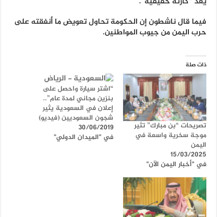
يعد “كارثة حقيقية”.
فيما قال ناشطون إن الحكومة تحاول تعويض ما أنفقته على
حرب اليمن من جيوب المواطنين.
ذات صلة
“اشتر سيارة واحصل على
بنزين مجاني لمدة عام”..
إعلان في السعودية يثير
شجون السعوديين (فيديو)
تصريحات “بن مبارك” تثير
30/06/2019
موجة سخرية واسعة في
في "الميدان الدولي"
اليمن
15/03/2025
في "أخبار اليمن الآن"