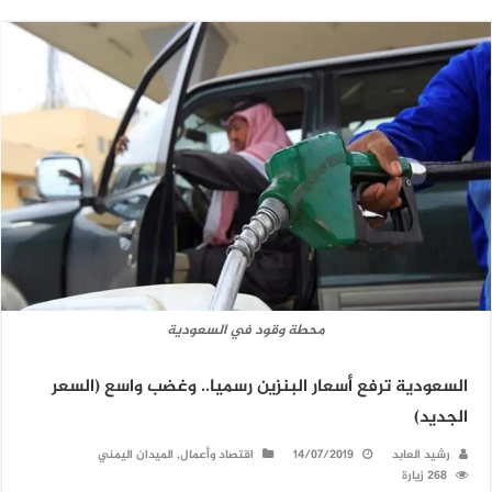
محطة وقود في السعودية
السعودية ترفع أسعار البنزين رسميا.. وغضب واسع (السعر
الجديد)
رشيد العابد
14/07/2019
اقتصاد وأعمال
,
الميدان اليمني
268 زيارة