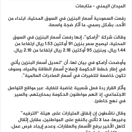
الميدان اليمني – متابعات
رفعت السعودية أسعار البنزين في السوق المحلية، ابتداء من
الأحد، بشكل رسمي، ما أثار ضجة واسعة.
وقالت شركة “أرامكو”، إنها رفعت أسعار البنزين في السوق
المحلية، ليصبح سعر بنزين 91 أوكتين 1.53 ريال ارتفاعا من
1.44 ريال، وبنزين 95 أوكتين 2.18 ريال ارتفاعا من 2.10 ريال.
وأوضحت أرامكو في بيان لها، أن “تعديل أسعار البنزين يأتي
في إطار خطط الحكومة لإصلاح أسعار الطاقة والمياه، وسوف
تكون خاضعة للتغيرات في أسعار الصادرات العالمية”.
وأثار القرار ردة فعل شعبية غاضبة للغاية، عبر مواقع التواصل
الاجتماعي، إذ اتهم مواطنون الحكومة بمحاربتهم، والسير
في نهج خاطئ.
وقال ناشطون إن إنفاق المليارات على هيئة “الترفيه”
وغيرها، مما لا تأتي بالنفع على المواطنين، مقابل إثقال
كاهل الأخير برفع الأسعار والعقارات، وعدم إيجاد فرص عمل،