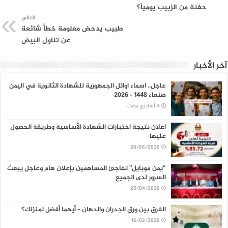
حفنة من الزبيب يومياً؟
التالي
طبيب يدحض معلومة خطأ شائعة
عن تناول البيض
آخر الأخبار
عاجل.. اسماء اوائل الجمهورية للشهادة الثانوية في اليمن
صنعاء 1448 – 2026
اعلان نتيجة اختبارات الشهادة الأساسية وطريقة الحصول
عليها
20/06/2026
“يمن موبايل” تفاجئ المساهمين بإعلان هام وعاجل يبعث
السرور لدى الجميع
25/04/2026
الفرق بين ورق الجدران والدهان – أيهما أفضل لمنزلك؟
16/02/2026