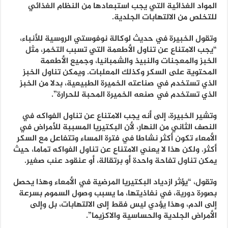
المواد الغذائية التي يجب استبعادها من النظام الغذائي
للتخلص من الالتهابات الجلدية.
وتقول الخبيرة في حديث لوكالة نوفوستي الروسية للأنباء،
“يجب الامتناع عن تناول الأطعمة التي تسبب التخمر، مثل
الخبز والمعجنات والنبيذ والشمبانيا، وجميع الأطعمة
المحتوية على السكر وكذلك المعلبات. ويمكن تناول الخبز
الذي تستخدم في صناعته الخميرة الطبيعية، بدلا من الخبز
الذي تستخدم في صنعه الخميرة المحبة للحرارة”.
وتشير الخبيرة، إلى أنه يجب الامتناع عن تناول الفواكه في
النصف الثاني من النهار، لأن البكتيريا المسببة للأمراض في
الأمعاء تكون أكثر نشاطا في فترة المساء وتتفاعل مع السكر
أكثر. ولكن هذا لا يعني الامتناع عن تناول الفواكه تماما، حيث
يمكن تناول تفاحة واحدة أو برتقالة، أو عنقود عنب صغير.
وتقول، “يؤثر ازدياد البكتيريا المرضية في الأمعاء وهذا يحصل
بصورة دورية، في نفاذيتها، ما يسبب وصول السموم بسرعة
إلى الدم، وهذا يؤدي ليس فقط إلى الالتهابات، بل وإلى
الأمراض الجلدية والحساسية والاكزيما”.