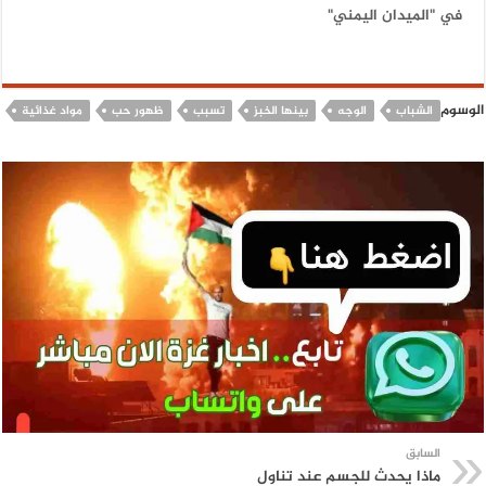
في "الميدان اليمني"
الوسوم
الشباب
الوجه
بينها الخبز
تسبب
ظهور حب
مواد غذائية
السابق
ماذا يحدث للجسم عند تناول