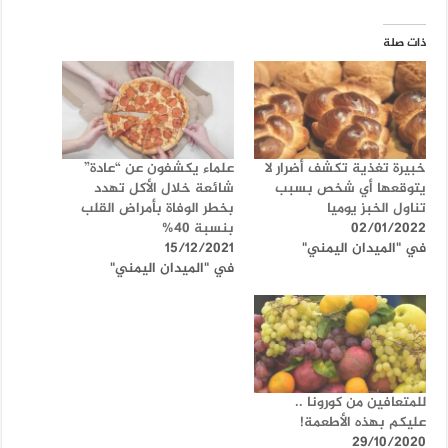
ذات صلة
خبيرة تغذية تكشف أضرار لا
علماء يكشفون عن “عادة”
يتوقعها أي شخص بسبب
شائعة خلال الأكل تهدد
تناول الخبز يوميا
بخطر الوفاة بأمراض القلب
02/01/2022
بنسبة 40%
في "الميدان اليمني"
15/12/2021
في "الميدان اليمني"
للمتعافين من كورونا ..
عليكم بهذه الأطعمة!
29/10/2020