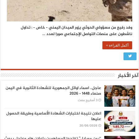
وفد رفيع من مسؤولي الحوثي يزور الميدان اليمني – خاص – : تداول
ناشطون على منصات التواصل الإجتماعي صورا لعدد …
أكمل القراءة »
آخر الأخبار
عاجل.. اسماء اوائل الجمهورية للشهادة الثانوية في اليمن
صنعاء 1448 – 2026
اعلان نتيجة اختبارات الشهادة الأساسية وطريقة الحصول
عليها
20/06/2026
“يمن موبايل” تفاجئ المساهمين بإعلان هام وعاجل يبعث