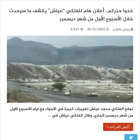
خذوا حذركم.. أعلان هام للفلكي “عياش” يكشف ما سيحدث
خلال الأسبوع الأول من شهر ديسمبر
رياض هاشم
01/12/2023
6,923
توقع الفلكي محمد عياش تغييرات كبيرة في الاجواء مع ايام الاسبوع الاول
من شهر ديسمبر الجاري. وقال الفلكي عياش في …
أكمل القراءة »