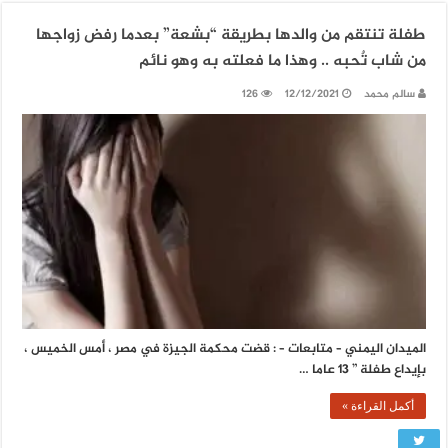
طفلة تنتقم من والدها بطريقة “بشعة” بعدما رفض زواجها
من شاب تٌحبه .. وهذا ما فعلته به وهو نائم
سالم محمد
12/12/2021
126
الميدان اليمني – متابعات – : قضت محكمة الجيزة في مصر ، أمس الخميس ،
بإيداع طفلة ” 13 عاما …
أكمل القراءة »