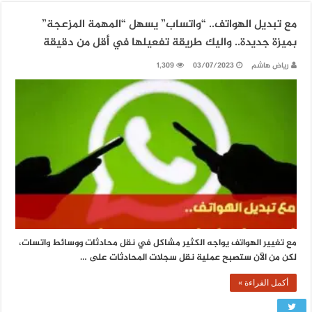
مع تبديل الهواتف.. “واتساب” يسهل “المهمة المزعجة”
بميزة جديدة.. واليك طريقة تفعيلها في أقل من دقيقة
رياض هاشم
03/07/2023
1,309
مع تغيير الهواتف يواجه الكثير مشاكل في نقل محادثات ووسائط واتسات،
لكن من الآن ستصبح عملية نقل سجلات المحادثات على …
أكمل القراءة »