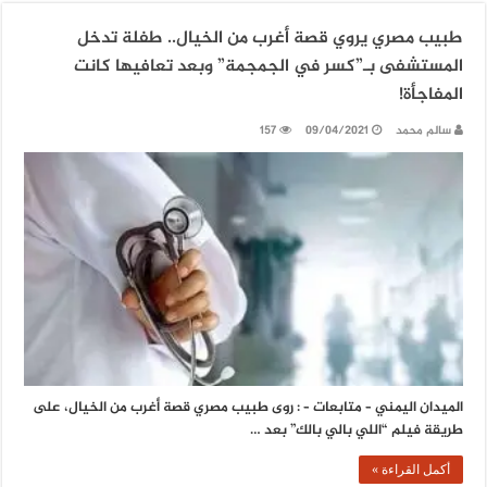
طبيب مصري يروي قصة أغرب من الخيال.. طفلة تدخل
المستشفى بـ”كسر في الجمجمة” وبعد تعافيها كانت
المفاجأة!
سالم محمد
09/04/2021
157
الميدان اليمني – متابعات – : روى طبيب مصري قصة أغرب من الخيال، على
طريقة فيلم “اللي بالي بالك” بعد …
أكمل القراءة »