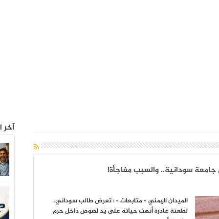
آخر ا
امعة سودانية.. والسبب مفاجأة!
الميدان اليمني – متابعات – : تعرض طالب سوداني،
لطعنة غادرة أنهت حياته على يد لصوص داخل حرم