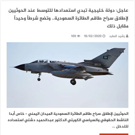
عاجل: دولة خليجية تبدي استعدادها للتوسط عند الحوثيين
لإطلاق سراح طاقم الطائرة السعودية.. وتضع شرطاً وحيداً
مقابل ذلك
رشيد العابد
18/02/2020
109
الحوثيين لإطلاق سراح طاقم الطائرة السعودية الميدان اليمني – خاص أبدا
الناشط الحقوقي والسياسي الكويتي الدكتور عبدالحميد دشتي استعداده
للتدخل …