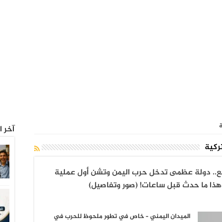
آخر ا
قع.. دولة عظمى تدخل حرب اليمن وتشن أول عملية
وهذا ما حدث قبل ساعات! (صور وتفاصيل)
الميدان اليمني – خاص في تطور ملحوظ للحرب في