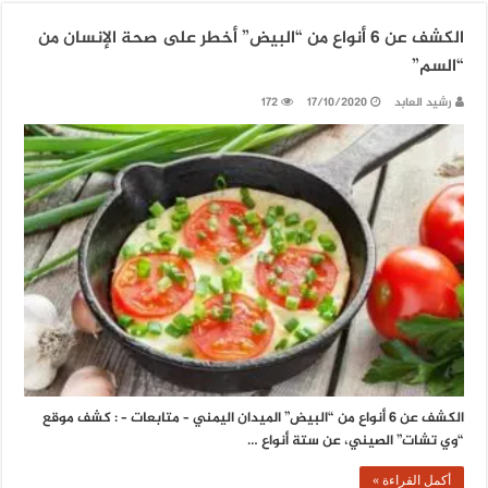
الكشف عن 6 أنواع من “البيض” أخطر على صحة الإنسان من
“السم”
رشيد العابد
17/10/2020
172
الكشف عن 6 أنواع من “البيض” الميدان اليمني – متابعات – : كشف موقع
“وي تشات” الصيني، عن ستة أنواع …
أكمل القراءة »