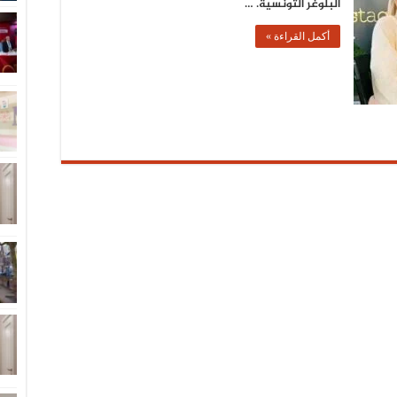
البلوغر التونسية. …
أكمل القراءة »