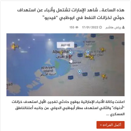
هذه الساعة.. شاهد الإمارات تشتعل وأنباء عن استهداف
حوثي لخزانات النفط في ابوظبي “فيديو”
رياض هاشم
17/01/2022
155
اعلنت وكالة الأنباء الإماراتية بوقوع حادثي تفجير، الأول استهدف خزانات
“أدنوك” والثاني استهدف مطار أبوظبي الدولي. من جانبه أعلنالناطق
العسكري …
أكمل القراءة »