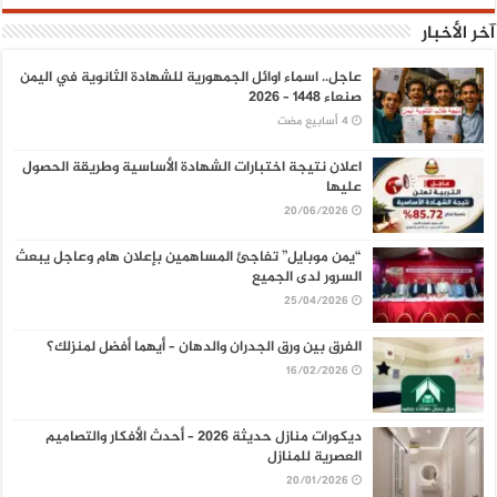
آخر الأخبار
عاجل.. اسماء اوائل الجمهورية للشهادة الثانوية في اليمن
صنعاء 1448 – 2026
اعلان نتيجة اختبارات الشهادة الأساسية وطريقة الحصول
عليها
20/06/2026
“يمن موبايل” تفاجئ المساهمين بإعلان هام وعاجل يبعث
السرور لدى الجميع
25/04/2026
الفرق بين ورق الجدران والدهان – أيهما أفضل لمنزلك؟
16/02/2026
ديكورات منازل حديثة 2026 – أحدث الأفكار والتصاميم
العصرية للمنازل
20/01/2026