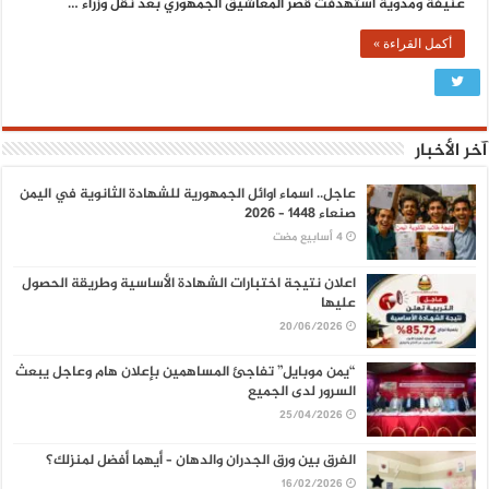
عنيفة ومدوية استهدفت قصر المعاشيق الجمهوري بعد نقل وزراء …
أكمل القراءة »
آخر الأخبار
عاجل.. اسماء اوائل الجمهورية للشهادة الثانوية في اليمن
صنعاء 1448 – 2026
اعلان نتيجة اختبارات الشهادة الأساسية وطريقة الحصول
عليها
20/06/2026
“يمن موبايل” تفاجئ المساهمين بإعلان هام وعاجل يبعث
السرور لدى الجميع
25/04/2026
الفرق بين ورق الجدران والدهان – أيهما أفضل لمنزلك؟
16/02/2026