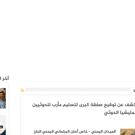
آخر ا
يكشف عن توقيع صفقة كبرى لتسليم مأرب للحوثيين
مليشيا الحوثي
الميدان اليمني – خاص أعلن البرلماني اليمني البارز