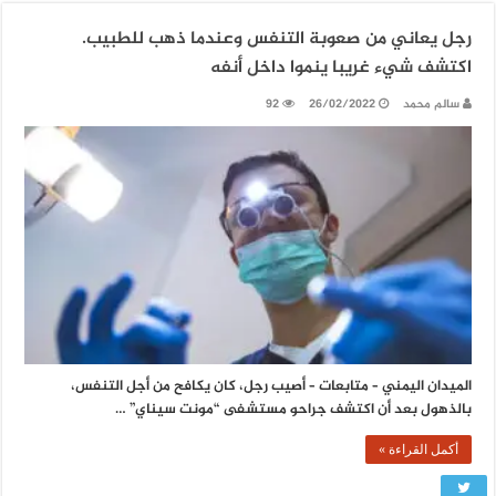
رجل يعاني من صعوبة التنفس وعندما ذهب للطبيب.
اكتشف شيء غريبا ينموا داخل أنفه
سالم محمد
26/02/2022
92
الميدان اليمني – متابعات – أصيب رجل، كان يكافح من أجل التنفس،
بالذهول بعد أن اكتشف جراحو مستشفى “مونت سيناي” …
أكمل القراءة »