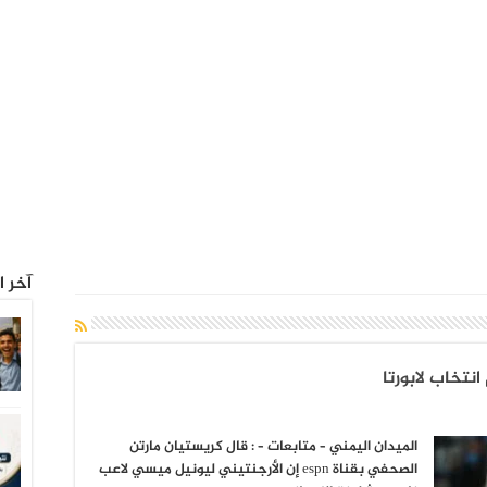
آخر ا
نتخاب لابورتا
الميدان اليمني – متابعات – : قال كريستيان مارتن
الصحفي بقناة espn إن الأرجنتيني ليونيل ميسي لاعب