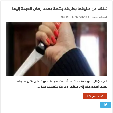
تنتقم من طليقها بطريقة بشعة بعدما رفض العودة إليها
سالم محمد
18/12/2021
160
الميدان اليمني – متابعات – : أقدمت سيدة مصرية على قتل طليقها ،
بعدما استدرجته إلى منزلها، وقامت بتسديد عدة …
أكمل القراءة »