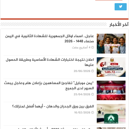
آخر الأخبار
عاجل.. اسماء اوائل الجمهورية للشهادة الثانوية في اليمن
صنعاء 1448 – 2026
اعلان نتيجة اختبارات الشهادة الأساسية وطريقة الحصول
عليها
20/06/2026
“يمن موبايل” تفاجئ المساهمين بإعلان هام وعاجل يبعث
السرور لدى الجميع
25/04/2026
الفرق بين ورق الجدران والدهان – أيهما أفضل لمنزلك؟
16/02/2026