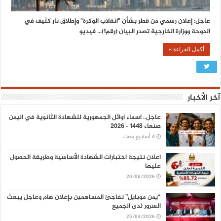
عاجل: إعلان رسمي من قطر بشأن "انقلاب الوكرة" وإطلاق نار كثيف في
الدوحة ووزارة الخارجية تصدر البيان (رقم1)... فيديو
أكمل القراءة »
آخر الأخبار
عاجل.. اسماء اوائل الجمهورية للشهادة الثانوية في اليمن
صنعاء 1448 – 2026
اعلان نتيجة اختبارات الشهادة الأساسية وطريقة الحصول
عليها
20/06/2026
“يمن موبايل” تفاجئ المساهمين بإعلان هام وعاجل يبعث
السرور لدى الجميع
25/04/2026