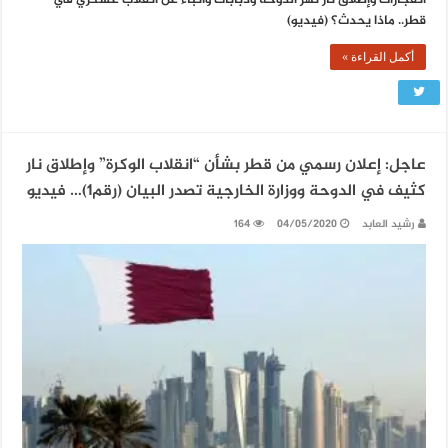
قطر.. ماذا يحدث؟ (فيديو)
أكمل القراءة »
عاجل: إعلان رسمي من قطر بشأن “انقلاب الوكرة” وإطلاق نار
كثيف في الدوحة ووزارة الخارجية تصدر البيان (رقم1)… فيديو
رشيد العابد
04/05/2020
164