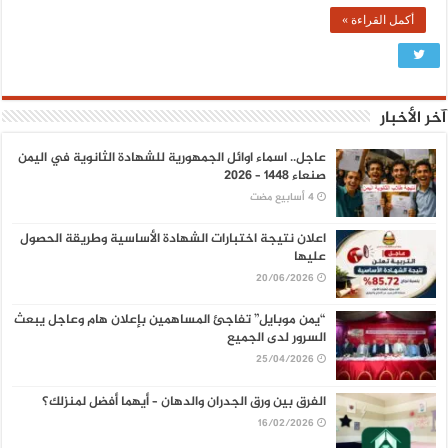
أكمل القراءة »
آخر الأخبار
عاجل.. اسماء اوائل الجمهورية للشهادة الثانوية في اليمن
صنعاء 1448 – 2026
اعلان نتيجة اختبارات الشهادة الأساسية وطريقة الحصول
عليها
20/06/2026
“يمن موبايل” تفاجئ المساهمين بإعلان هام وعاجل يبعث
السرور لدى الجميع
25/04/2026
الفرق بين ورق الجدران والدهان – أيهما أفضل لمنزلك؟
16/02/2026