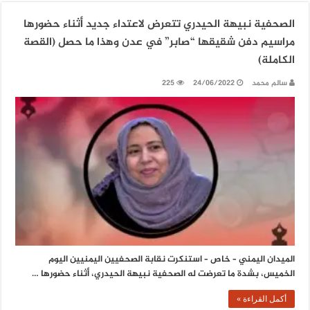
الصحفية نبيهة الحيدري تتعرض لاعتداء جديد أثناء حضورها
مراسيم دفن شقيقها “صابر” في عدن وهذا ما حصل (القصة
الكاملة)
سالم محمد
24/06/2022
225
الميدان اليمني – خاص – استنكرت نقابة الصحفيين اليمنيين اليوم
الخميس، بشدة ما تعرضت له الصحفية نبيهة الحيدري، أثناء حضورها …
أكمل القراءة »