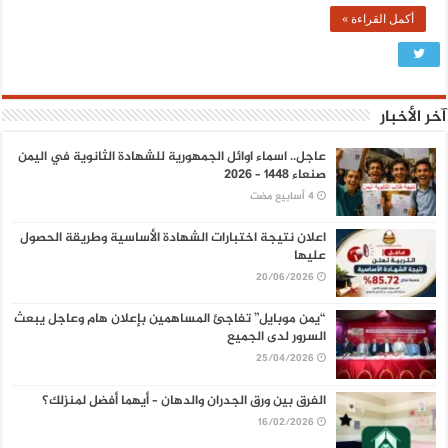
أكمل القراءة »
آخر الأخبار
عاجل.. اسماء اوائل الجمهورية للشهادة الثانوية في اليمن
صنعاء 1448 – 2026
اعلان نتيجة اختبارات الشهادة الأساسية وطريقة الحصول
عليها
20/06/2026
“يمن موبايل” تفاجئ المساهمين بإعلان هام وعاجل يبعث
السرور لدى الجميع
25/04/2026
الفرق بين ورق الجدران والدهان – أيهما أفضل لمنزلك؟
16/02/2026