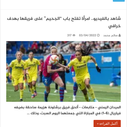
شاهد بالفيديو.. امرأة تفتح باب “الجحيم” على فريقها بهدف
خرافي
سالم محمد
03/04/2022
317
الميدان اليمني – متابعات – ألحق فريق برشلونة هزيمة ساحقة بضيفه
فياريال (6-1) في المباراة التي جمعتهما اليوم السبت، وذلك …
أكمل القراءة »