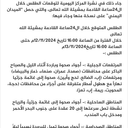
جاء ذلك في نشرة المركز اليومية لتوقعات الطقس خلال
ال24ساعة القادمة بمشيئة الله تعالى، والتي حصل “الميدان
اليمني” على نسخة منها وجاء فيها:
الطقس المتوقع خلال ال24ساعة القادمة بمشيئة الله
تعالى
خلال الفترة من الساعة 16:00 تاريخ 12/11/2024م حتى
الساعة 16:00 تاريخ13/11/2024م
الطقس :-
المرتفعات الجبلية :- أجواء صحوة وباردة أثناء الليل والصباح
الباكر على محافظات (صعدة, عمران، صنعاء، ذمار والبيضاء)
ومرتفعات (إب، الضالع، لحج وأبين)، صحوة إلى غائمة جزئيا
نهاراً مع هطول أمطار متفرقة على أجزاء من محافظات (حجة،
المحويت، ريمة، إب، تعز).
المناطق الساحلية :- أجواء صحوة إلى غائمة جزئياً، والرياح
نشطة تصل سرعتها إلى 20 عقدة على جنوب البحر الأحمر
ومدخل باب المندب.
المناطق الصحراوية :- أجواء صحوة تميل للبرودة نسبياً ليلاً