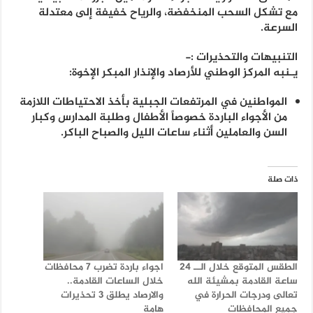
مع تشكل السحب المنخفضة، والرياح خفيفة إلى معتدلة
السرعة.
التنبيهات والتحذيرات :-
يـنبه المركز الوطني للأرصاد والإنذار المبكر الإخوة:
المواطنين في المرتفعات الجبلية بأخذ الاحتياطات اللازمة
من الأجواء الباردة خصوصاً الأطفال وطلبة المدارس وكبار
السن والعاملين أثناء ساعات الليل والصباح الباكر.
ذات صلة
الطقس المتوقع خلال الــ 24
اجواء باردة تضرب 7 محافظات
ساعة القادمة بمشيئة الله
خلال الساعات القادمة..
تعالى ودرجات الحرارة في
والارصاد يطلق 3 تحذيرات
جميع المحافظات
هامة