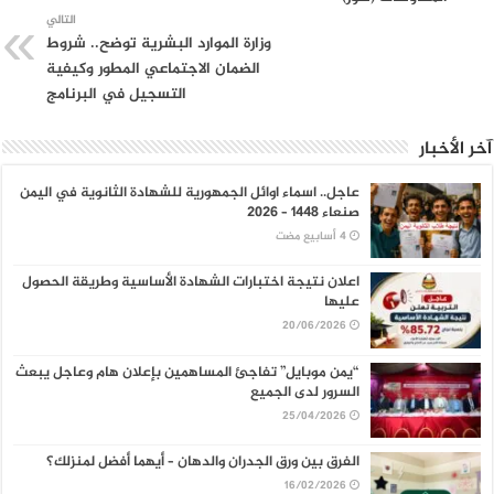
التالي
وزارة الموارد البشرية توضح.. شروط
الضمان الاجتماعي المطور وكيفية
التسجيل في البرنامج
آخر الأخبار
عاجل.. اسماء اوائل الجمهورية للشهادة الثانوية في اليمن
صنعاء 1448 – 2026
اعلان نتيجة اختبارات الشهادة الأساسية وطريقة الحصول
عليها
20/06/2026
“يمن موبايل” تفاجئ المساهمين بإعلان هام وعاجل يبعث
السرور لدى الجميع
25/04/2026
الفرق بين ورق الجدران والدهان – أيهما أفضل لمنزلك؟
16/02/2026