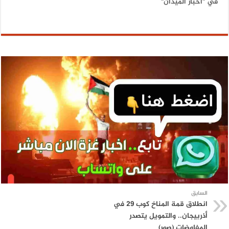
في "أخبار الميدان"
السابق
انطلاق قمة المناخ كوب 29 في
أذربيجان.. والتمويل يتصدر
المفاوضات (صور)