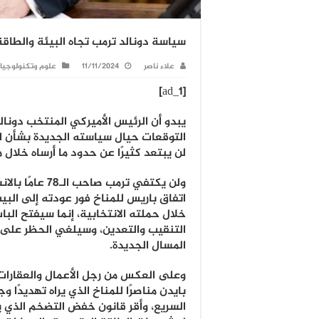
سياسة دونالد ترمب تجاه البيئة والطاق
علاء ناصر
11/11/2024
علوم وتكنولوجيا
[ad_1]
يبدو أن الرئيس الأميركي المنتخب دونال
التوقعات حيال سياسته الجديدة بشأن ال
لن يبتعد كثيرًا عن حدود ما أرساه خلال م
ولن يكتفي ترمب صاح
اتفاق باريس للمناخ فور عودته إلى البي
خلال حملته الانتخابية، إنما سيفتح الب
التنقيب والتعدين، وسيلغي الحظر على
المسال الجديدة.
وعلى العكس من رجل الأعمال والعقارات
بايدن مناصرًا للمناخ الذي يراه تهديدًا و
السريع، وأقر قانون خفض التضخم الذي 