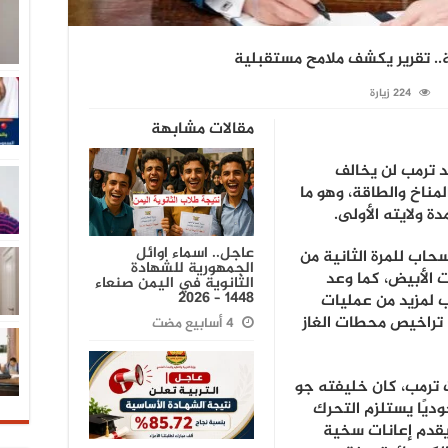
ة.. تقرير يكشف ملامح مستقبلية
224 زيارة
مقالات مشابهة
د ترمب لن يخالف
مناخ والطاقة، وهو ما
دة ولايته الأولى.
عاجل.. اسماء اوائل
ب الـ78 عامًا بالانسحاب للمرة الثانية من
الجمهورية للشهادة
ت الأبيض، كما وعد
الثانوية في اليمن صنعاء
1448 – 2026
اب لمزيد من عمليات
 تراخيص محطات الغاز
 ترمب، كان خليفته جو
جوديًا يستلزم التحرك
يقدم إعانات سخية