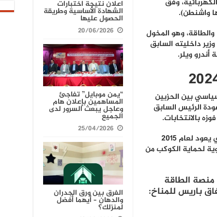
لكهربائية، وفق
اعلان نتيجة اختبارات
الشهادة الأساسية وطريقة
ا واشنطن).
الحصول عليها
20/06/2026
 والطاقة، وهو المخول
وزير داخليته السابق
 أندرو ويلر.
“يمن موبايل” تفاجئ
سياسي بين الحزبين
المساهمين بإعلان هام
ودة الرئيس السابق
وعاجل يبعث السرور لدى
الجميع
وزه بالانتخابات.
25/04/2026
وبحسب الأمم المتحدة، يؤكد الاتفاق الذي يعود لعام 2015
ء درجة حرارة الأرض عند 1.5 مئوية لحماية الكوكب من
 منصة الطاقة
اق باريس للمناخ:
الفرق بين ورق الجدران
والدهان – أيهما أفضل
لمنزلك؟