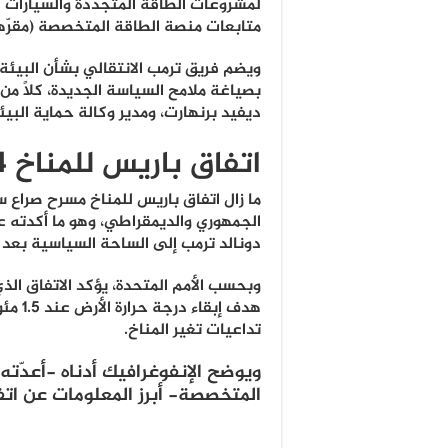
لمشروعات الطاقة المتجددة والسيارات ا
متابعات منصة الطاقة المتخصصة (مقرّه
ويضم فريق ترمب الانتقالي بشأن البيئة
بصياغة ملامح السياسة الجديدة، كلًا من 
ديفيد برنهارت، ومدير وكالة حماية البيئة
اتفاق باريس للمناخ 2024
ما زال اتفاق باريس للمناخ مسرح صراع 
الجمهوري والديمقراطي، وهو ما أكدته ع
دونالد ترمب إلى الساحة السياسية بعد ف
هدف إبقا
تداعيات تغير المناخ.
ويوضح الإنفوغرافيك أدناه -أعدّته
المتخصصة- أبرز المعلومات عن اتف