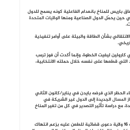
فاق باريس للمناخ بانعدام الفاعلية كونه يسمح للدول
ي حين يحمّل الدول الصناعية ومنها
الولايات المتحدة
ت.
لانتقالي بشأن الطاقة والبيئة على أوامر تنفيذية
اريخي.
ي كارولين ليفيت الخطوة، وإنما أكدت أن فوز ترمب
ود التي قطعها على نفسه خلال حملته الانتخابية،
ء الحظر الذي فرضه بايدن في يناير/كانون الثاني
ز المسال
الجديدة إلى الدول غير الشريكة في
حدة، مع دراسة تأثير التصدير في كل من تغير المناخ
وطال قرار الحظر انتقادات كثيرة، ورفعت 16 ولاية دعوى قضائية للطعن عليه بزعم انتهاك