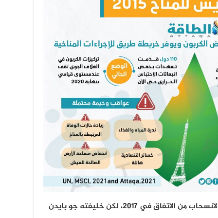
وفور وصولهما إلى السلطة، أعلن ترمب الانسحاب من الاتفاق في 2017، لكن خليفته جو بايدن