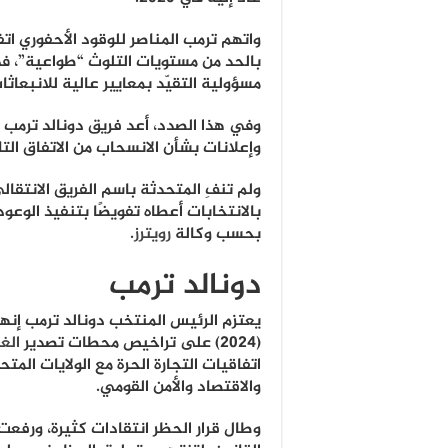
واتهم ترمب المناصر للوقود الأحفوري ات
بالحد من مستويات التلوث “طواعية”، ف
مسؤولية التقيّد بمعايير عالية للانبعاثا
وفي هذا الصدد، أعد فريق دونالد ترمب ا
وإعلانات بشأن الانسحاب من الاتفاق الت
ولم تنفِ المتحدثة باسم الفريق الانتقال
بالانتخابات أعطاه تفويضًا بتنفيذ الوع
بحسب وكالة
رويترز
.
دونالد ترمب
يعتزم الرئيس المنتخب دونالد ترمب إنها
(2024) على تراخيص محطات تصدير
الغا
اتفاقيات التجارة الحرة مع الولايات المت
والاقتصاد والأمن القومي.