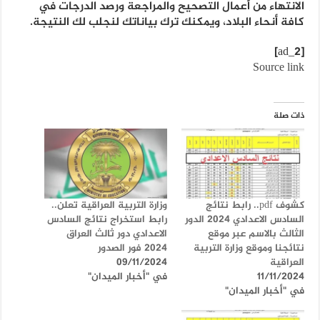
الانتهاء من أعمال التصحيح والمراجعة ورصد الدرجات في
كافة أنحاء البلاد، ويمكنك ترك بياناتك لنجلب لك النتيجة.
[ad_2]
Source link
ذات صلة
كشوف pdf.. رابط نتائج
وزارة التربية العراقية تعلن..
السادس الاعدادي 2024 الدور
رابط استخراج نتائج السادس
الثالث بالاسم عبر موقع
الاعدادي دور ثالث العراق
نتائجنا وموقع وزارة التربية
2024 فور الصدور
العراقية
09/11/2024
11/11/2024
في "أخبار الميدان"
في "أخبار الميدان"