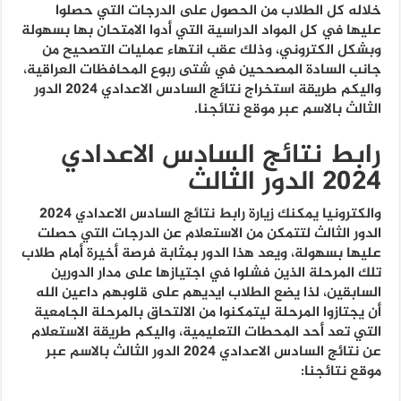
خلاله كل الطلاب من الحصول على الدرجات التي حصلوا
عليها في كل المواد الدراسية التي أدوا الامتحان بها بسهولة
وبشكل الكتروني، وذلك عقب انتهاء عمليات التصحيح من
جانب السادة المصححين في شتى ربوع المحافظات العراقية،
واليكم طريقة استخراج نتائج السادس الاعدادي 2024 الدور
الثالث بالاسم عبر موقع نتائجنا.
رابط نتائج السادس الاعدادي
2024 الدور الثالث
والكترونيا يمكنك زيارة رابط نتائج السادس الاعدادي 2024
الدور الثالث لتتمكن من الاستعلام عن الدرجات التي حصلت
عليها بسهولة، ويعد هذا الدور بمثابة فرصة أخيرة أمام طلاب
تلك المرحلة الذين فشلوا في اجتيازها على مدار الدورين
السابقين، لذا يضع الطلاب ايديهم على قلوبهم داعين الله
أن يجتازوا المرحلة ليتمكنوا من الالتحاق بالمرحلة الجامعية
التي تعد أحد المحطات التعليمية، واليكم طريقة الاستعلام
عن نتائج السادس الاعدادي 2024 الدور الثالث بالاسم عبر
موقع نتائجنا: