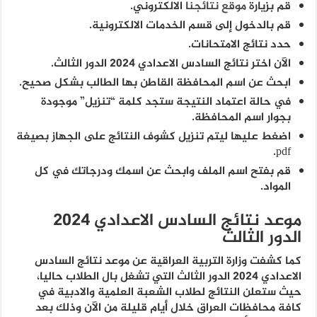
قم بزيارة
موقع نتائجنا
الالكتروني.
قم بالدخول إلى قسم الخدمات الالكترونية.
حدد نتائج الامتحانات.
الآن اختر نتائج السادس الاعدادي 2024 الدور الثالث.
ابحث عن اسم المحافظة القاطن بها الطالب بشكل صحيح.
في حالة اعتماد النتيجة ستجد كلمة “تنزيل” موجودة
بجوار اسم المحافظة.
اضغط عليها ليتم تنزيل كشوف النتائج على الجهاز بصيغة
pdf.
قم بفتح اسم الملف وابحث عن اسمك ودرجاتك في كل
المواد.
موعد نتائج السادس الاعدادي 2024
الدور الثالث
كما كشفت وزارة التربية العراقية عن موعد نتائج السادس
الاعدادي 2024 الدور الثالث التي تشغل بال الطلاب حاليا،
حيث ستعلن النتائج لطلاب الشعبة العلمية والادبية في
كافة محافظات العراق خلال أيام قليلة من الآن وذلك بعد