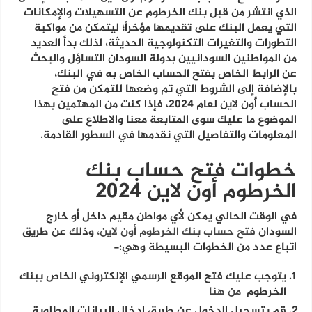
الذي انتشر من قبل بنك الخرطوم عن التسهيلات والإمكانات
التي يعمل البنك على تقديمها مؤخراً؛ ليتمكن من مواكبة
التطورات والتغيرات التكنولوجية الحديثة، لذلك بدأ العديد
من المواطنين السودانيين بدولة السودان التساؤل والبحث
عن الرابط الخاص بفتح الحساب الخاص به في البنك،
بالإضافة إلى الشروط التي تم وضعها للتمكن من فتح
الحساب أون لاين لعام 2024، فإذا كنت من المهتمين بهذا
الموضوع ما عليك سوى المتابعة معنا والاطلاع على
المعلومات والتفاصيل التي نقدمها في السطور القادمة.
خطوات فتح حساب بنك
الخرطوم أون لاين 2024
في الوقت الحالي يمكن لأي مواطن مقيم داخل أو خارج
السودان
فتح حساب بنك الخرطوم أون لاين،
وذلك عن طريق
اتباع عدد من الخطوات البسيطة وهي:-
يتوجب عليك فتح الموقع الرسمي الإلكتروني الخاص ببنك
الخرطوم
من هنا
قم بتسجيل الدخول عن طريق إدخال البيانات المطلوبة