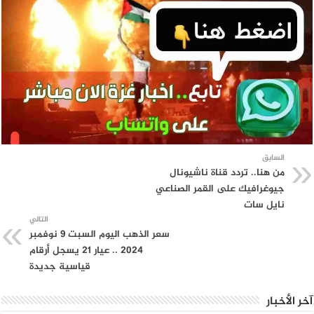
السابق
من هنا.. تردد قناة ناشيونال
جيوغرافيك على القمر الصناعي
نايل سات
التالي
سعر الذهب اليوم السبت 9 نوفمبر
2024 .. عيار 21 يسجل أرقام
قياسية جديدة
آخر الأخبار