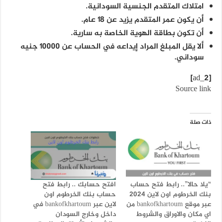
امتلاك المتقدم الجنسية السودانية.
أن يكون عمر المتقدم يزيد عن 18 عام.
أن تكون بطاقة الهوية الخاصة به سارية.
ألا يقل المبلغ المراد إيداعه في الحساب عن 10000 جنيه
سوداني.
[ad_2]
Source link
ذات صلة
“يلا حالا”.. رابط فتح حساب
افتح حسابك .. رابط فتح
بنك الخرطوم اون لاين 2024
حساب بنك الخرطوم اون
عبر موقع bankofkhartoum من
لاين عبر bankofkhartoum في
اي مكان والاوراق والشروط
داخل وخارج السودان