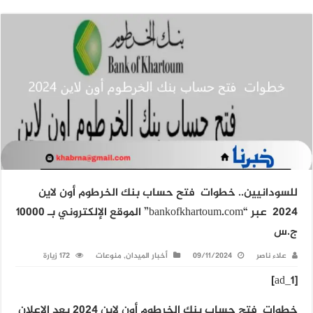
للسودانيين.. خطوات فتح حساب بنك الخرطوم أون لاين
2024 عبر “bankofkhartoum.com” الموقع الإلكتروني بـ 10000
ج.س
علاء ناصر
09/11/2024
أخبار الميدان
,
منوعات
172 زيارة
[ad_1]
خطوات فتح حساب بنك الخرطوم أون لاين 2024 بعد الإعلان