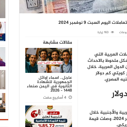
وعات
163 زيارة
مقالات مشابهة
لات العربية التي
شكل ملحوظ بالاحداث
 الدول العربية، خلال
ية نستعرض قيمة 100 دينار كويتي كم دولار
عاجل.. اسماء اوائل
نيه المصري.
الجمهورية للشهادة
الثانوية في اليمن صنعاء
1448 – 2026
ولار
بية والأجنبية خلال
التعاملات اليوم السبت الموافق 9 نوفمبر 2024، وصلت قيمة