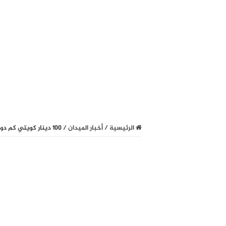
الرئيسية
/
أخبار الميدان
/
100 دينار كويتي كم دولار أمريكي خلال تعاملات اليوم السبت ٩ نوفمبر 2024