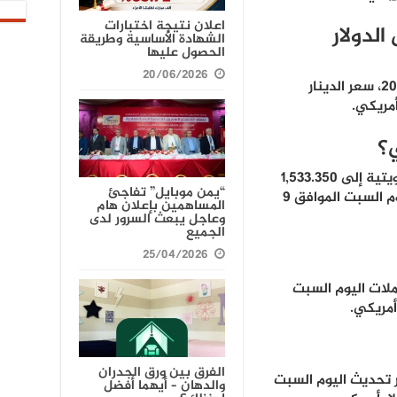
اعلان نتيجة اختبارات
الدولار
الشهادة الأساسية وطريقة
الحصول عليها
20/06/2026
سجل اليوم السبت الموافق 9 نوفمبر 2024، سعر الدينار
؟
تصل قيمة خمس آلاف دولار بالعملة الكويتية إلى 1,533.350
“يمن موبايل” تفاجئ
دينار كويتي وفقا للتعاملات اليومية ليوم السبت الموافق 9
المساهمين بإعلان هام
وعاجل يبعث السرور لدى
الجميع
25/04/2026
ال تعاملات اليوم السبت
الفرق بين ورق الجدران
قا لاخر تحديث اليوم السبت
والدهان – أيهما أفضل