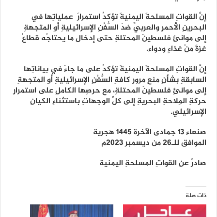
إنَّ القواتِ المسلحةَ اليمنيةَ تؤكدُ استمرارَ عملياتِها في
البحرينِ الأحمرِ والعربيِّ ضدَ السُّفُنِ الإسرائيليةِ أوِ المتجهةِ
إلى موانئِ فلسطينَ المحتلةِ حتى إدخالِ ما يحتاجُه قطاعُ
غزةَ منْ غذاءٍ ودواء.
إنَّ القواتِ المسلحةَ اليمنيةَ تؤكدُ على ما جاءَ في بياناتِها
السابقةِ بشأنِ منعِ مرورِ كافةِ السُّفُنِ الإسرائيليةِ أوِ المتجهةِ
إلى موانئِ فلسطينَ المحتلةِ، مع حرصِها الكاملِ على استمرارِ
حركةِ المِلاحةِ البحريةِ إلى كلِّ الوجهاتِ باستثناءِ الكيانِ
الإسرائيلي.
صنعاء 13 جمادى الآخرة 1445 هجرية
الموافق للـ26 من ديسمبر 2023م
صادرٌ عنِ القواتِ المسلحةِ اليمنية
ذات صلة