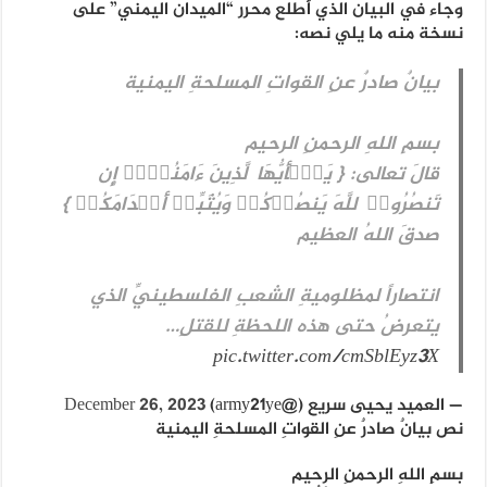
وجاء في البيان الذي أطلع محرر “الميدان اليمني” على
نسخة منه ما يلي نصه:
بيانٌ صادرٌ عنِ القواتِ المسلحةِ اليمنية
بسمِ اللهِ الرحمنِ الرحيم
قالَ تعالى: { یَـٰۤأَیُّهَا ٱلَّذِینَ ءَامَنُوۤا۟ إِن
تَنصُرُوا۟ ٱللَّهَ یَنصُرۡكُمۡ وَیُثَبِّتۡ أَقۡدَامَكُمۡ }
صدقَ اللهُ العظيم
انتصاراً لمظلوميةِ الشعبِ الفلسطينيِّ الذي
يتعرضُ حتى هذه اللحظةِ للقتلِ…
pic.twitter.com/cmSblEyz3X
— العميد يحيى سريع (@army21ye)
December 26, 2023
نص بيانٌ صادرٌ عنِ القواتِ المسلحةِ اليمنية
بسمِ اللهِ الرحمنِ الرحيم