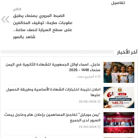
تفاصيل
التالي
الضبط المروري بصنعاء يطبق
عقوبات صارمة: توقيف المخالفين
على سطح السيارة لنصف ساعة..
شاهد بالصور
آخر الأخبار
عاجل.. اسماء اوائل الجمهورية للشهادة الثانوية في اليمن
صنعاء 1448 – 2026
اعلان نتيجة اختبارات الشهادة الأساسية وطريقة الحصول
عليها
20/06/2026
“يمن موبايل” تفاجئ المساهمين بإعلان هام وعاجل يبعث
السرور لدى الجميع
25/04/2026