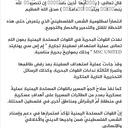
قالَ تعالى: { یَـٰۤأَیُّهَا ٱلَّذِینَ ءَامَنُوۤا۟ إِن تَنصُرُوا۟ ٱللَّهَ
یَنصُرۡكُمۡ وَیُثَبِّتۡ أَقۡدَامَكُمۡ } صدقَ اللهُ العظيم
انتصاراً لمظلوميةِ الشعبِ الفلسطينيِّ الذي يتعرضُ حتى هذه
اللحظةِ للقتلِ والتدميرِ والحصارِ والتجويعِ.
نفذتِ القواتُ البحريةُ في القواتِ المسلحةِ اليمنيةِ بعونِ اللهِ
تعالى عمليةَ استهدافٍ لسفينةٍ تجاريةٍ ” إم إس سي يونايتد
MSC UNITED ” وذلك بصواريخَ بحريةٍ مناسبة.
وقدْ جاءتْ عمليةُ استهدافِ السفينةِ بعدَ رفضِ طاقمِها
وللمرةِ الثالثةِ نداءاتِ القواتِ البحريةِ، وكذلك الرسائلَ
التحذيريةَ الناريةَ المتكررة.
كما نفذَ سلاحُ الجوِّ المسيرِ بالقواتِ المسلحةِ اليمنيةِ عمليةً
عسكريةً بعددٍ من الطائراتِ المسيرةِ على أهدافٍ عسكريةٍ
في منطقةِ أمِّ الرشراشِ ومناطقَ أخرى في فلسطينَ المحتلة.
إنَّ القواتِ المسلحةَ اليمنيةَ تؤكدُ استمرارَها في دعمِ وإسنادِ
الشعبِ الفلسطينيِّ ضمنَ واجبِها الدينيِّ والأخلاقيِّ
والإنساني.